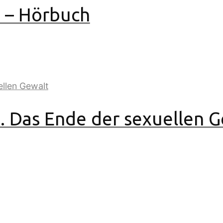
h – Hörbuch
h. Das Ende der sexuellen 
on der Matrix der Gewalt zu