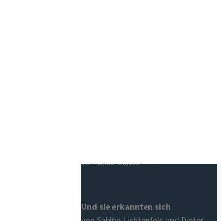
Warenkorb
Beliebte Titel
Jetzt in der 4. Auflage:
Liebe
Saruj. Stell dir vor, es gibt kein
Geld mehr
von Bilbo Calvez
Und sie erkannten sich
von Sabine Lichtenfels und Dieter