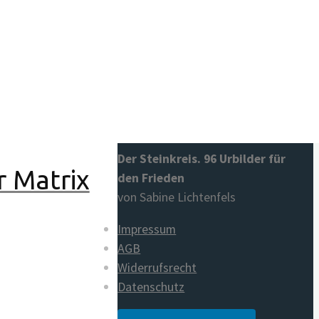
Die Entscheidung. Innere
Bauanleitung für das Heilige
Land
von Dieter Duhm
Der Steinkreis. 96 Urbilder für
r Matrix
den Frieden
von Sabine Lichtenfels
Impressum
AGB
Widerrufsrecht
Datenschutz