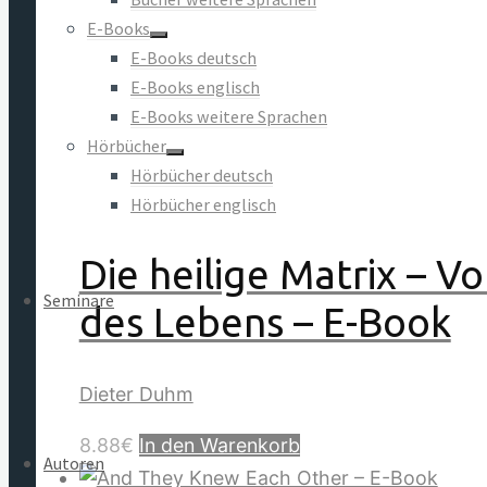
E-Books
des Lebens
E-Books deutsch
E-Books englisch
E-Books weitere Sprachen
Dieter Duhm
Hörbücher
24.90
€
In den Warenkorb
Hörbücher deutsch
Hörbücher englisch
Die heilige Matrix – V
Seminare
des Lebens – E-Book
Dieter Duhm
8.88
€
In den Warenkorb
Autoren