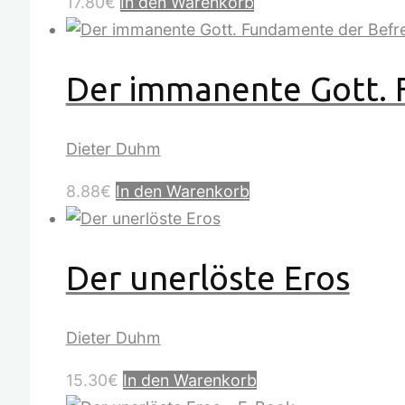
17.80
€
In den Warenkorb
Der immanente Gott. 
Dieter Duhm
8.88
€
In den Warenkorb
Der unerlöste Eros
Dieter Duhm
15.30
€
In den Warenkorb