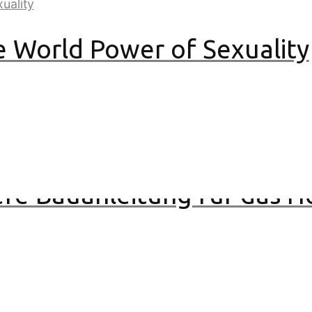
 World Power of Sexuality
re Bauanleitung für das He