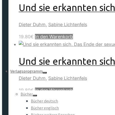
Und sie erkannten sic
Dieter Duhm
,
Sabine Lichtenfels
19.80
€
In den Warenkorb
Und sie erkannten sic
Verlagsprogramm
Dieter Duhm
,
Sabine Lichtenfels
19.80
€
In den Warenkorb
Bücher
Bücher deutsch
Bücher englisch
Die heilige Matrix – V
Bücher weitere Sprachen