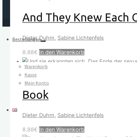
And They Knew Each O
Dieter Duhm
,
Sabine Lichtenfels
Bestellungen
8.88
€
In den Warenkorb
Warenkorb
Kasse
Und sie erkannten sich
Mein Konto
Book
Dieter Duhm
,
Sabine Lichtenfels
8.88
€
In den Warenkorb