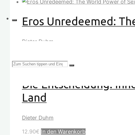
Eros Unredeemed: The
Dieter Duhm
15.30
€
In den Warenkorb
Suchen
Die Entscheidung. Inne
Land
nach:
Dieter Duhm
12.90
€
In den Warenkorb