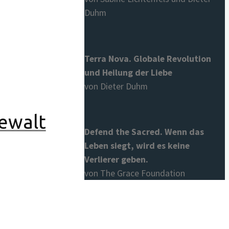
Duhm
Terra Nova. Globale Revolution
und Heilung der Liebe
von Dieter Duhm
Gewalt
Defend the Sacred. Wenn das
Leben siegt, wird es keine
Verlierer geben.
von The Grace Foundation
(Hrsg.)
r Matrix