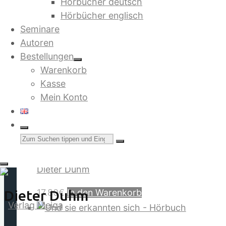
Hörbücher deutsch
Hörbücher englisch
Seminare
Autoren
Bestellungen
Alle 19 Ergebnisse werden angezeigt
Warenkorb
Kasse
Mein Konto
Terra Nova. Globale R
Suchen
nach:
Dieter Duhm
Dieter Duhm
17.80
€
In den Warenkorb