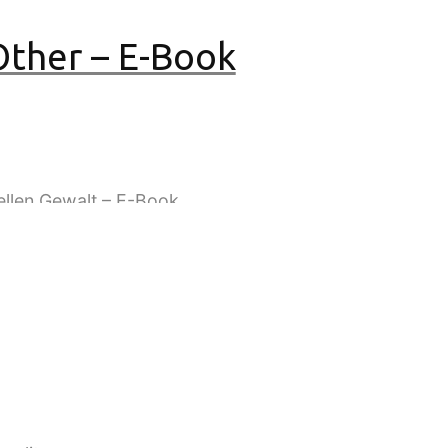
ther – E-Book
. Das Ende der sexuellen G