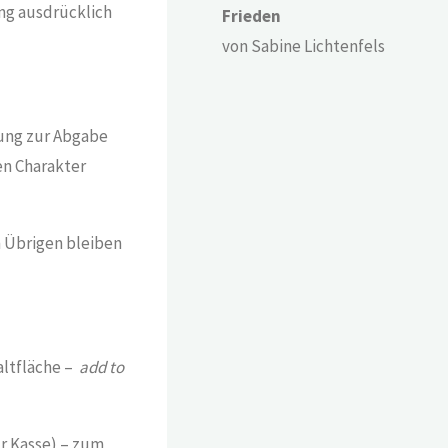
ng ausdrücklich
Frieden
von Sabine Lichtenfels
rung zur Abgabe
en Charakter
m Übrigen bleiben
altfläche –
add to
r Kasse) – zum