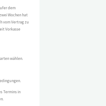
äufer dem
 zwei Wochen hat
ch vom Vertrag zu
eit Vorkasse
arten wählen.
bedingungen.
s Termins in
n.