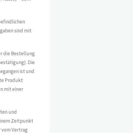
befindlichen
gaben sind mit
r die Bestellung
estätigung). Die
gegangen ist und
lte Produkt
n mit einer
aten und
einem Zeitpunkt
r vom Vertrag