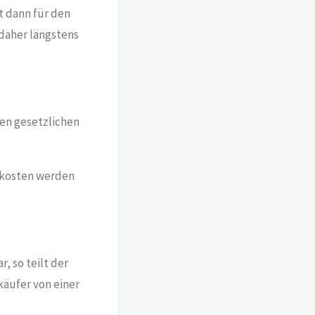
st dann für den
 daher längstens
gen gesetzlichen
ndkosten werden
 so teilt der
käufer von einer