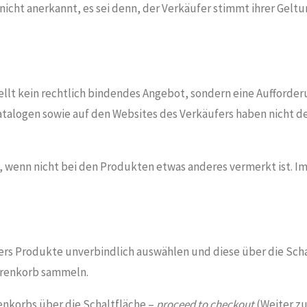
cht anerkannt, es sei denn, der Verkäufer stimmt ihrer Geltu
tellt kein rechtlich bindendes Angebot, sondern eine Aufforde
atalogen sowie auf den Websites des Verkäufers haben nicht d
t“, wenn nicht bei den Produkten etwas anderes vermerkt ist. I
ers Produkte unverbindlich auswählen und diese über die Sch
arenkorb sammeln.
enkorbs über die Schaltfläche –
proceed to checkout
(Weiter zu