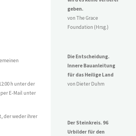
geben.
von The Grace
Foundation (Hrsg.)
Die Entscheidung.
gemeinen
Innere Bauanleitung
für das Heilige Land
von Dieter Duhm
2:00 h unter der
per E-Mail unter
, der weder ihrer
Der Steinkreis. 96
Urbilder für den