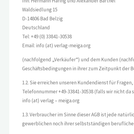
Inh: Hermann Haring und Alexander Barthel
Waldsiedlung 15
D-14806 Bad Belzig
Deutschland
Tel: +49 (0) 33841-30538
Email: info (at) verlag-meiga.org
(nachfolgend „Verkäufer“) und dem Kunden (nachfo
Geschäftsbedingungen in ihrer zum Zeitpunkt der B
1.2. Sie erreichen unseren Kundendienst für Fragen
Telefonnummer +49-33841-30538 (falls wir nicht da 
info (at) verlag – meiga.org
1.3. Verbraucher im Sinne dieser AGB ist jede natür
gewerblichen noch ihrer selbstständigen berufliche