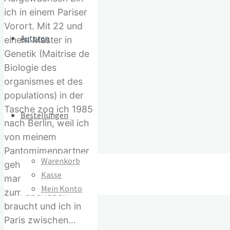
ich in einem Pariser
Vorort. Mit 22 und
Autoren
einem Master in
Genetik (Maitrise de
Biologie des
organismes et des
populations) in der
Tasche zog ich 1985
Bestellungen
nach Berlin, weil ich
von meinem
Pantomimenpartner
Warenkorb
gehört hatte, dass
Kasse
man dort kein Geld
Mein Konto
zum überleben
braucht und ich in
Paris zwischen…