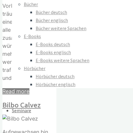
AGB
Bücher
Vorbild. Mit 16
Widerrufsrecht
Bücher deutsch
träumte sie von
Datenschutz
Bücher englisch
einem Dorf, in dem
Bücher weitere Sprachen
alle Liebenden
Vertrag widerrufen
E-Books
zusammen leben
E-Books deutsch
würden und niemand
© 2023–2026 Verlag Meiga
E-Books englisch
mehr verlassen
E-Books weitere Sprachen
werden musste. 1978
Hörbücher
traf sie Dieter Duhm
Hörbücher deutsch
und…
Hörbücher englisch
"Sabine
Read more
Lichtenfels"
Bilbo Calvez
Seminare
Aufgewachsen bin