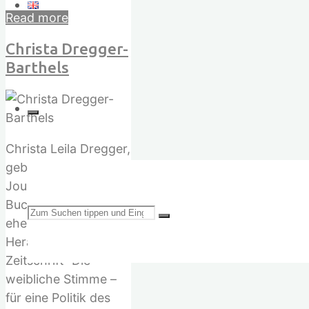
"Bilbo
Read more
Calvez"
Christa Dregger-
Barthels
Christa Leila Dregger,
geb. 1959, freie
Journalistin und
Buchautorin,
Suchen
ehemalige
Herausgeberin der
Zeitschrift “Die
weibliche Stimme –
für eine Politik des