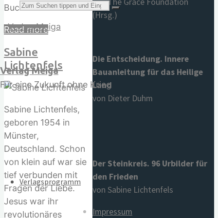
von The Grace Foundation
Suchen
Buch…
(Hrsg.)
"Dieter
Read more
Duhm"
Sabine
Die Entscheidung. Innere
Lichtenfels
Verlag Meiga
Bauanleitung für das Heilige
nach:
Land
Für eine Zukunft ohne Krieg
von Dieter Duhm
Sabine Lichtenfels,
geboren 1954 in
Münster,
Deutschland. Schon
von klein auf war sie
Der Steinkreis. 96 Urbilder für
tief verbunden mit
den Frieden
Verlagsprogramm
Fragen der Liebe.
von Sabine Lichtenfels
Jesus war ihr
Impressum
revolutionäres