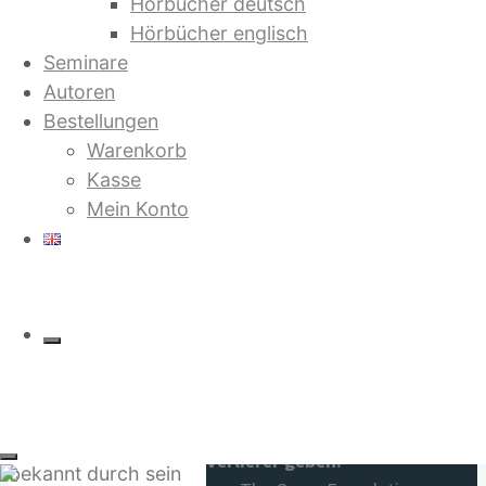
Hörbücher deutsch
promovierter
Hörbücher englisch
Soziologe. Als
Seminare
Jugendlicher
Und sie erkannten sich
Autoren
engagiert er sich
von Sabine Lichtenfels und Dieter
Bestellungen
einige Jahre in der
Duhm
Warenkorb
Aktion „Brot für die
Kasse
Welt”, wird ab 1967
Mein Konto
Aktivist in der
deutschen
Terra Nova. Globale Revolution
Studentenbewegung.
und Heilung der Liebe
Er verbindet den
von Dieter Duhm
Gedanken der
politischen Revolution
mit dem der
Defend the Sacred. Wenn das
individuellen
Leben siegt, wird es keine
Befreiung, wird
Verlierer geben.
bekannt durch sein