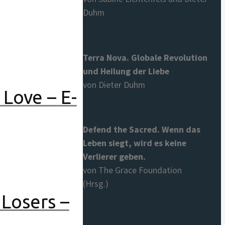
Duhm
Terra Nova. Globale Revolution
und Heilung der Liebe
von Dieter Duhm
 Love – E-
Defend the Sacred. Wenn das
Leben siegt, wird es keine
Verlierer geben.
von The Grace Foundation
(Hrsg.)
 Losers –