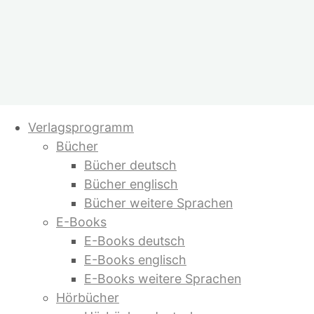
Zum
Verlagsprogramm
Inhalt
Bücher
springen
Bücher deutsch
Bücher englisch
Bücher weitere Sprachen
E-Books
E-Books deutsch
E-Books englisch
E-Books weitere Sprachen
Hörbücher