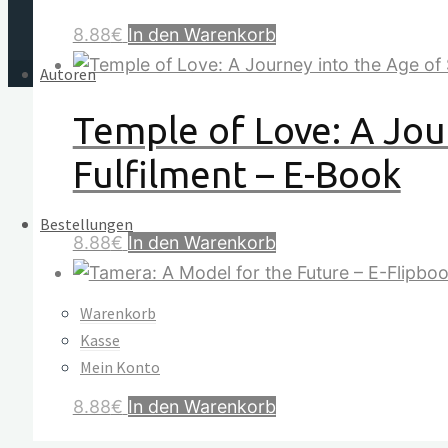
8.88
€
In den Warenkorb
Autoren
Temple of Love: A Jou
Fulfilment – E-Book
Bestellungen
8.88
€
In den Warenkorb
Warenkorb
Tamera: A Model for t
Kasse
Mein Konto
8.88
€
In den Warenkorb