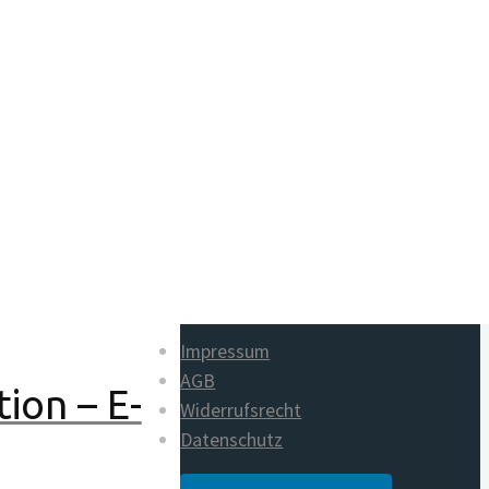
Die Entscheidung. Innere
Bauanleitung für das Heilige
Land
von Dieter Duhm
 – E-Book
Der Steinkreis. 96 Urbilder für
den Frieden
von Sabine Lichtenfels
Impressum
AGB
ion – E-
Widerrufsrecht
Datenschutz