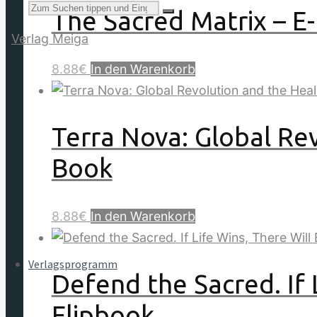
Suchen
The Sacred Matrix – E
8.88
€
In den Warenkorb
nach:
Terra Nova: Global Rev
Book
8.88
€
In den Warenkorb
Verlagsprogramm
Defend the Sacred. If 
Flipbook