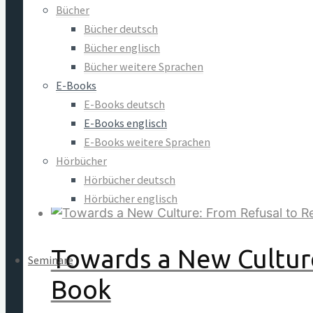
Bücher
Bücher deutsch
8.88
€
In den Warenkorb
Bücher englisch
Bücher weitere Sprachen
E-Books
E-Books deutsch
Eros Unredeemed: The
E-Books englisch
E-Books weitere Sprachen
Dieter Duhm
Hörbücher
Hörbücher deutsch
8.88
€
In den Warenkorb
Hörbücher englisch
Towards a New Culture
Seminare
Book