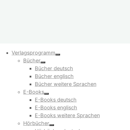
Verlagsprogramm
Zum
Verlagsprogramm
Inhalt
Bücher
springen
Warenkorb
Bücher deutsch
Beliebte Titel
Bücher englisch
Bücher weitere Sprachen
Jetzt in der 4. Auflage:
E-Books
Bücher
E-Books deutsch
E-Books englisch
in
Saruj. Stell dir vor, es gibt kein
E-Books weitere Sprachen
Geld mehr
deutscher
Hörbücher
von Bilbo Calvez