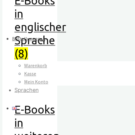
E-Books
in
englischer
Sprache
Bestellungen
(8)
Warenkorb
Kasse
Mein Konto
E-Books
in