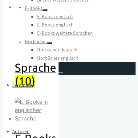
AGB
E-Books
Widerrufsrecht
E-Books deutsch
Datenschutz
E-Books
E-Books englisch
E-Books weitere Sprachen
Vertrag widerrufen
in
Hörbücher
© 2023–2026 Verlag Meiga
Hörbücher deutsch
deutscher
Hörbücher englisch
Sprache
(10)
Seminare
Autoren