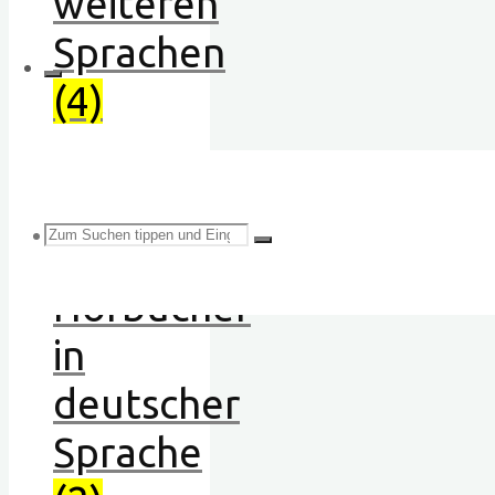
weiteren
Sprachen
(4)
Suchen
Hörbücher
in
deutscher
nach:
Sprache