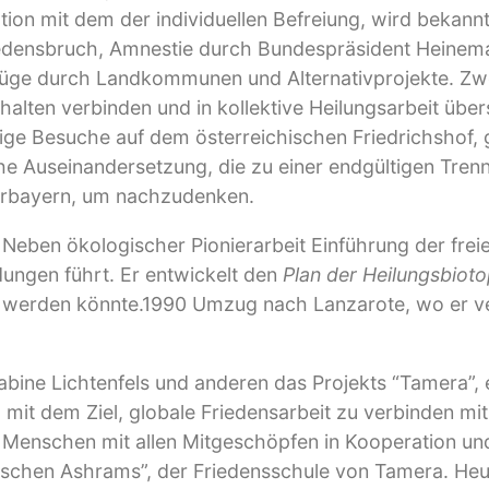
tion mit dem der individuellen Befreiung, wird bekann
edensbruch, Amnestie durch Bundespräsident Heinema
ifzüge durch Landkommunen und Alternativprojekte. Zw
nhalten verbinden und in kollektive Heilungsarbeit übe
nige Besuche auf dem österreichischen Friedrichshof, 
che Auseinandersetzung, die zu einer endgültigen Tren
ederbayern, um nachzudenken.
. Neben ökologischer Pionierarbeit Einführung der freie
dungen führt. Er entwickelt den
Plan der Heilungsbiot
hrt werden könnte.1990 Umzug nach Lanzarote, wo er v
bine Lichtenfels und anderen das Projekts “Tamera”, 
, mit dem Ziel, globale Friedensarbeit zu verbinden m
 Menschen mit allen Mitgeschöpfen in Kooperation un
chen Ashrams”, der Friedensschule von Tamera. Heute