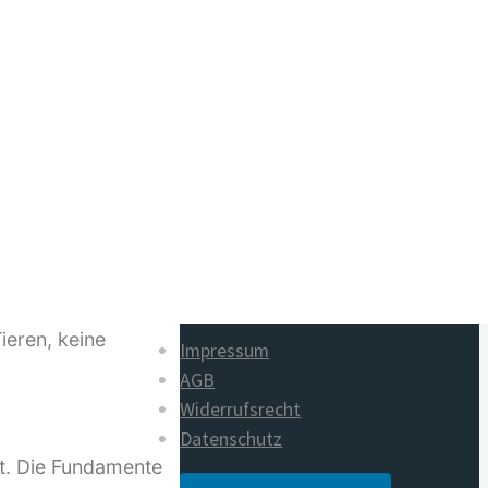
Die Entscheidung. Innere
Bauanleitung für das Heilige
rn und entwickelt
Land
euen Paradigmen auf
von Dieter Duhm
0-jährigen
en formulierten
kommen
Der Steinkreis. 96 Urbilder für
ierten Paradigmen
den Frieden
schen, der
von Sabine Lichtenfels
n keine Verlierer
eren, keine
Impressum
AGB
Widerrufsrecht
Datenschutz
ht. Die Fundamente