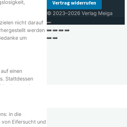
slosigkeit,
Vertrag widerrufen
© 2023–2026 Verlag Meiga
ielen nicht darauf
rhergestellt werden
 Gedanke um
 auf einen
s. Stattdessen
 Matrix, aus der
tzt wieder erlernen
s: in die
 von Eifersucht und