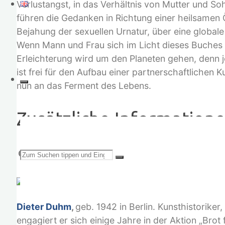
Verlustangst, in das Verhältnis von Mutter und So
führen die Gedanken in Richtung einer heilsamen 
Bejahung der sexuellen Urnatur, über eine globa
Wenn Mann und Frau sich im Licht dieses Buches 
Erleichterung wird um den Planeten gehen, denn jet
ist frei für den Aufbau einer partnerschaftlichen
nun an das Ferment des Lebens.
Zusätzliche Information
Suchen
Gewicht
0.9 kg
Maße
23.8 × 16 × 2.5 cm
Dieter Duhm
,
geb. 1942 in Berlin. Kunsthistorike
engagiert er sich einige Jahre in der Aktion „Brot