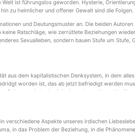
Welt ist führungslos geworden. Hysterie, Orientierung
in zu heimlicher und offener Gewalt sind die Folgen.
rmationen und Deutungsmuster an. Die beiden Autoren z
n keine Ratschläge, wie zerrüttete Beziehungen wiede
igenderes Sexualleben, sondern bauen Stufe um Stufe,
tät aus dem kapitalistischen Denksystem, in dem alles
dridgt worden ist, das ab jetzt befriedigt werden mus
n Existenz wieder in diejenige universelle und heilige
en einer anderen Logik und Ethik, die wir Menschen je
 in verschiedene Aspekte unseres irdischen Liebesleben
rauma, in das Problem der Beziehung, in die Phänomene