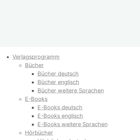
Zum
Verlagsprogramm
Inhalt
Bücher
springen
Bücher deutsch
Bücher englisch
Bücher weitere Sprachen
E-Books
E-Books deutsch
E-Books englisch
E-Books weitere Sprachen
Hörbücher