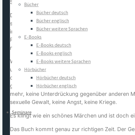
Sündenfall, sondern mit der Liebe zwischen Mann
Bücher
Bücher deutsch
Das vorliegende Buch kreist um einen neuen Ausg
Bücher englisch
sich dabei beinahe von selbst zu einem neuen Sc
Bücher weitere Sprachen
im Verhältnis von Mann und Frau. Sie tun dies nic
E-Books
Partnerschaft und Lebenserfahrung als Gründer ei
E-Books deutsch
neuen Paradigmen verändern sie kardinale Grundei
E-Books englisch
E-Books weitere Sprachen
Winzige Veränderungen in einer Ausgangsgleichu
Hörbücher
unterschiedlichen Ergebnissen führen. Das gilt a
Hörbücher deutsch
durchsetzen, nimmt die Entwicklung auf der Erde
Hörbücher englisch
gewaltige kreative Kräfte freizusetzen vermag und 
mehr, keine Unterdrückung gegenüber anderen Me
sexuelle Gewalt, keine Angst, keine Kriege.
Seminare
Es klingt wie ein schönes Märchen und ist doch ei
Das Buch kommt genau zur richtigen Zeit. Der Ge