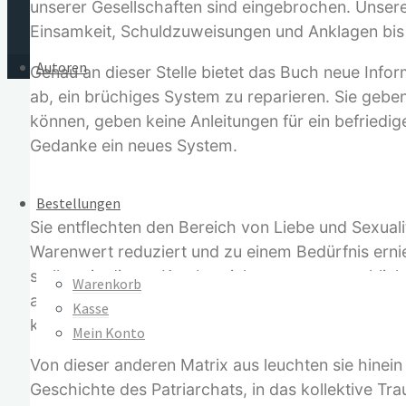
unserer Gesellschaften sind eingebrochen. Unsere 
Einsamkeit, Schuldzuweisungen und Anklagen bis h
Autoren
Genau an dieser Stelle bietet das Buch neue Info
ab, ein brüchiges System zu reparieren. Sie gebe
können, geben keine Anleitungen für ein befried
Gedanke ein neues System.
Bestellungen
Sie entflechten den Bereich von Liebe und Sexuali
Warenwert reduziert und zu einem Bedürfnis ernie
stellen sie diesen Kernbereich unserer menschliche
Warenkorb
alles Leben kommt. In dieser Matrix folgt das Leb
Kasse
können.
Mein Konto
Von dieser anderen Matrix aus leuchten sie hinein
Geschichte des Patriarchats, in das kollektive T