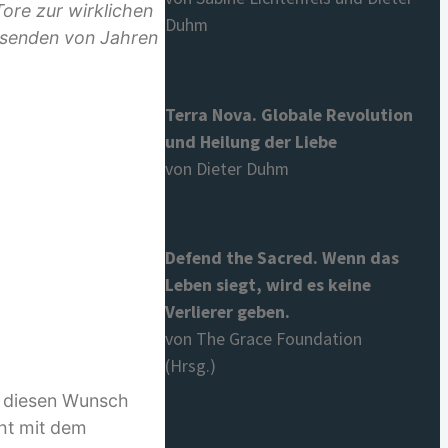
Tore zur wirklichen
Duhm
ausenden von Jahren
Terra Nova. Globale Revolution
und Heilung der Liebe
von Dieter Duhm
Defend the Sacred. Wenn das
Leben siegt, wird es keine
Verlierer geben.
von The Grace Foundation
(Hrsg.)
r diesen Wunsch
ht mit dem