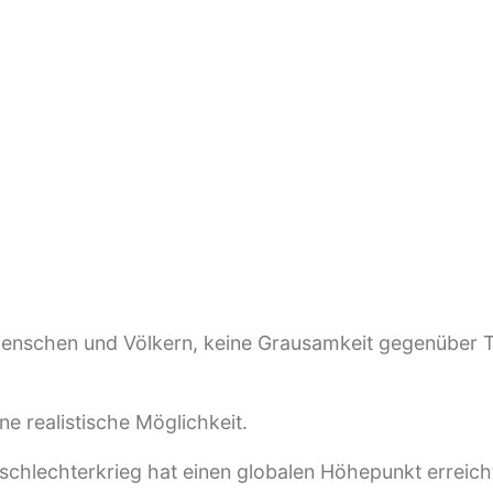
 und Frau begonnen hätte?
angspunkt für den Frieden zwischen den Geschlechte
höpfungsbericht. Die Autoren zeigen eine Fülle von n
ht nur theoretisch, sondern sprechen aus ihrer über 4
nes radikalen Gemeinschaftsprojekts. Mit den von ihn
nstellungen im Sozialgefüge unserer Zeit.
ng können, so lehrt uns die Chaosforschung, zu voll
uch im menschlichen Milieu: Wenn sich die hier formul
 eine andere Richtung: hin zu einem tief humanen Men
damit friedliche Gesellschaften errichtet. Es gibt dan
nschen und Völkern, keine Grausamkeit gegenüber Ti
ne realistische Möglichkeit.
schlechterkrieg hat einen globalen Höhepunkt erreic