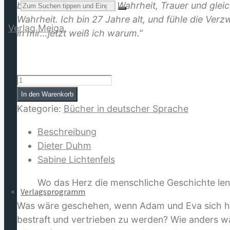
Suchen
beim Lesen Tränen der Wahrheit, Trauer und gleich
Wahrheit. Ich bin 27 Jahre alt, und fühle die Ver
in mir…jetzt weiß ich warum.”
Und
nach:
sie
In den Warenkorb
erkannten
Kategorie:
Bücher in deutscher Sprache
sich.
Beschreibung
Das
Dieter Duhm
Ende
Sabine Lichtenfels
der
sexuellen
Wo das Herz die menschliche Geschichte lenk
Gewalt
Verlagsprogramm
Menge
Was wäre geschehen, wenn Adam und Eva sich hät
bestraft und vertrieben zu werden? Wie anders w