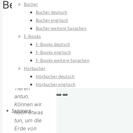
Beschreibung
Impressum
Bücher
AGB
Bücher deutsch
Widerrufsrecht
Bücher englisch
“Es ist
Datenschutz
Bücher weitere Sprachen
unvorstellbar,
E-Books
was
E-Books deutsch
Vertrag widerrufen
Menschen
E-Books englisch
© 2023–2026 Verlag Meiga
sich
E-Books weitere Sprachen
gegenseitig
Hörbücher
antun und
Hörbücher deutsch
was sie
Hörbücher englisch
Tieren
antun.
Können wir
Seminare
noch etwas
tun, um die
Erde von