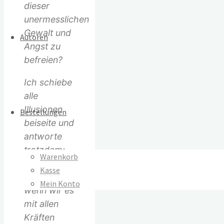
dieser
unermesslichen
Gewalt und
Autoren
Angst zu
befreien?
Ich schiebe
alle
Illusionen
Bestellungen
beiseite und
antworte
trotzdem:
Warenkorb
Ja, wir
Kasse
können es,
Mein Konto
wenn wir es
mit allen
Kräften