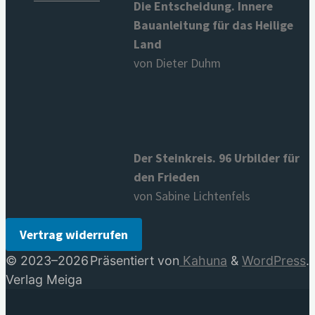
Die Entscheidung. Innere
Bauanleitung für das Heilige
Land
von Dieter Duhm
Der Steinkreis. 96 Urbilder für
den Frieden
von Sabine Lichtenfels
Vertrag widerrufen
© 2023–2026
Präsentiert von
Kahuna
&
WordPress
.
Verlag Meiga