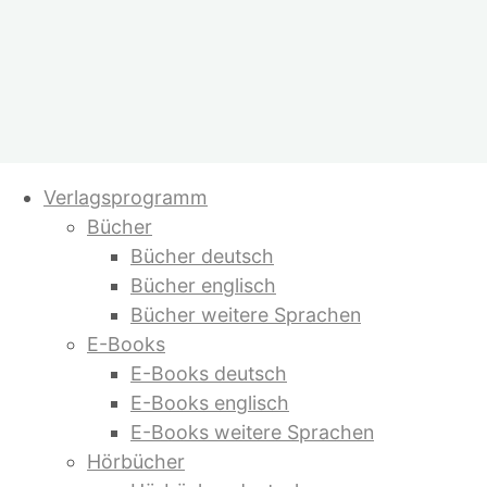
Zum
Verlagsprogramm
Inhalt
Bücher
springen
Bücher deutsch
Bücher englisch
Bücher weitere Sprachen
E-Books
E-Books deutsch
E-Books englisch
E-Books weitere Sprachen
Hörbücher