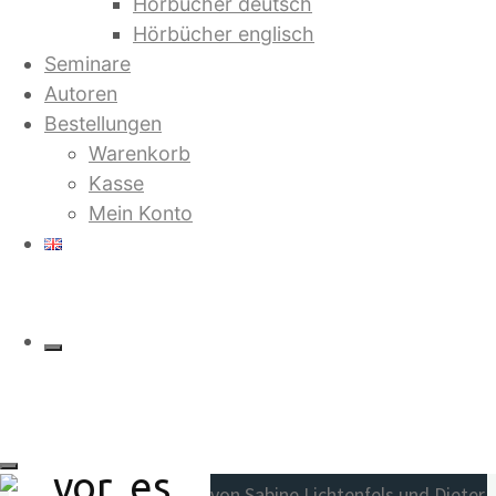
Hörbücher deutsch
Hörbücher englisch
Saruj
Seminare
Autoren
Warenkorb
Bestellungen
Alle 2 Ergebnisse
Warenkorb
werden angezeigt
Beliebte Titel
Kasse
Jetzt in der 4. Auflage:
Mein Konto
Saruj. Stell dir vor, es gibt kein
Geld mehr
von Bilbo Calvez
Saruj.
Stell dir
Und sie erkannten sich
vor, es
von Sabine Lichtenfels und Dieter