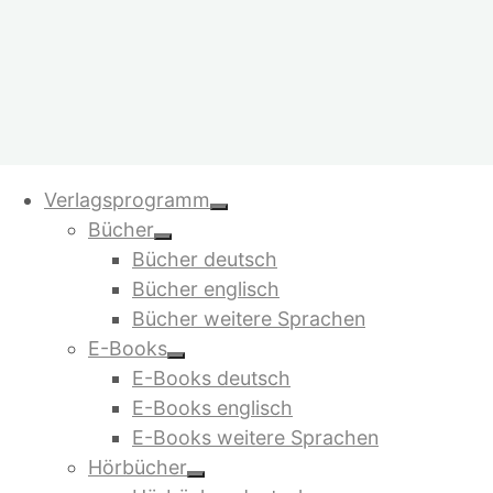
Bilbo Calvez
Zum
Verlagsprogramm
Inhalt
Bücher
springen
Warenkorb
Alle 2 Ergebnisse
Bücher deutsch
werden angezeigt
Beliebte Titel
Bücher englisch
Bücher weitere Sprachen
Jetzt in der 4. Auflage:
E-Books
E-Books deutsch
E-Books englisch
Saruj. Stell dir vor, es gibt kein
E-Books weitere Sprachen
Geld mehr
Hörbücher
von Bilbo Calvez