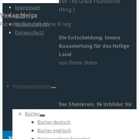
von The Grace Foundation
Impressum
(Hrsg.)
Verlag Meiga
AGB
Widerrufsrecht
Für eine Zukunft ohne Krieg
Datenschutz
Die Entscheidung. Innere
Bauanleitung für das Heilige
Land
von Dieter Duhm
Verlagsprogramm
Der Steinkreis. 96 Urbilder für
den Frieden
Bücher
von Sabine Lichtenfels
Bücher deutsch
Bücher englisch
Vertrag widerrufen
Bücher weitere Sprachen