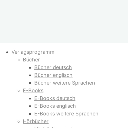
Zum
Verlagsprogramm
Inhalt
Bücher
springen
Bücher deutsch
Bücher englisch
Bücher weitere Sprachen
E-Books
E-Books deutsch
E-Books englisch
E-Books weitere Sprachen
Hörbücher