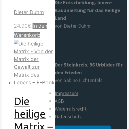
Die Entscheidung. Innere
Bauanleitung für das Heilige
Dieter Duhm
Land
von Dieter Duhm
24.90
€
In den
Warenkorb
Der Steinkreis. 96 Urbilder für
den Frieden
von Sabine Lichtenfels
Impressum
Die
AGB
Widerrufsrecht
heilige
Datenschutz
Matrix –