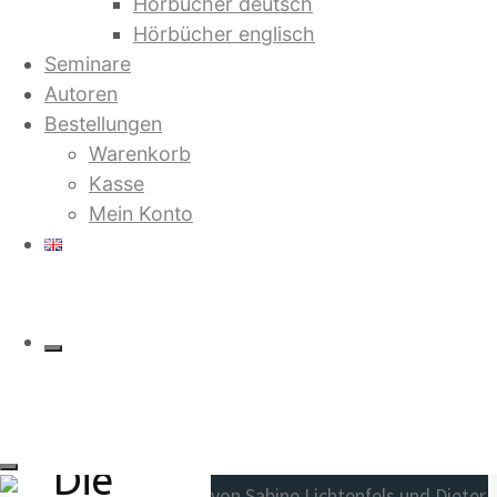
Hörbücher deutsch
Hörbücher englisch
Heilige Matrix
Seminare
Autoren
Warenkorb
Bestellungen
Alle 3 Ergebnisse
Warenkorb
werden angezeigt
Beliebte Titel
Kasse
Jetzt in der 4. Auflage:
Mein Konto
Saruj. Stell dir vor, es gibt kein
Geld mehr
von Bilbo Calvez
Und sie erkannten sich
Die
von Sabine Lichtenfels und Dieter