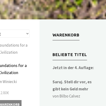
WARENKORB
BELIEBTE TITEL
undations for a
Jetzt in der 4. Auflage:
ivilization
n Winiecki
Saruj. Stell dir vor, es
gibt kein Geld mehr
12.80
€
von Bilbo Calvez
 WARENKORB