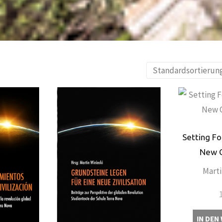
Setting Fo
New C
Marti
IN DEN