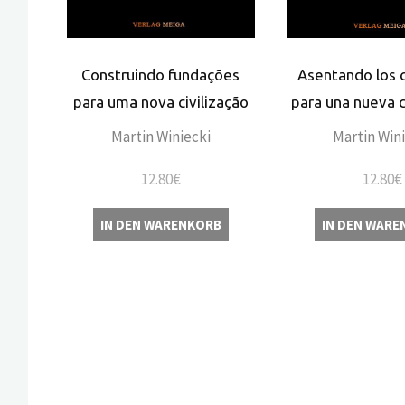
Construindo fundações
Asentando los 
para uma nova civilização
para una nueva c
Martin Winiecki
Martin Win
12.80
€
12.80
€
IN DEN WARENKORB
IN DEN WARE