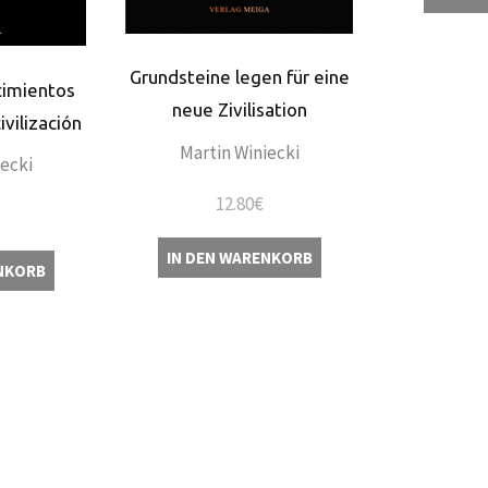
Grundsteine legen für eine
cimientos
neue Zivilisation
ivilización
Martin Winiecki
iecki
12.80
€
IN DEN WARENKORB
NKORB