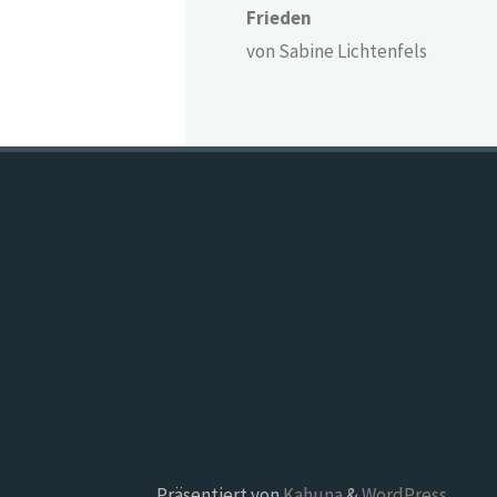
Frieden
von Sabine Lichtenfels
Präsentiert von
Kahuna
&
WordPress
.