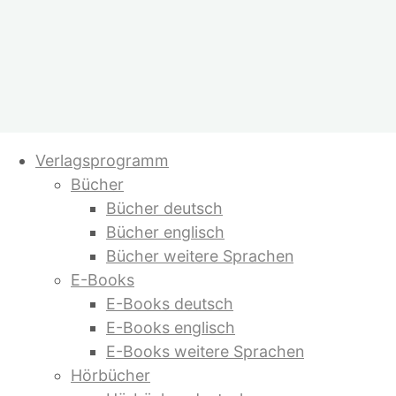
Zum
Verlagsprogramm
Inhalt
Bücher
springen
Bücher deutsch
Bücher englisch
Bücher weitere Sprachen
E-Books
E-Books deutsch
E-Books englisch
E-Books weitere Sprachen
Hörbücher