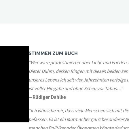
STIMMEN ZUM BUCH
“Wer wäre prädestinierter über Liebe und Frieden z
Dieter Duhm, dessen Ringen mit diesen beiden ze
unseres Lebens ich seit vier Jahrzehnten verfolge
ist voller Hingabe und ohne Scheu vor Tabus…”
—Rüdiger Dahlke
“
Ich wünsche mir, dass viele Menschen sich mit d
befassen. Es ist ein Mutmacher ganz besonderer Ar
manchen Politiker oder Ökonomen könnte dadurc