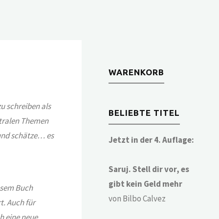
WARENKORB
u schreiben als
BELIEBTE TITEL
ntralen Themen
 und schätze… es
Jetzt in der 4. Auflage:
Saruj. Stell dir vor, es
gibt kein Geld mehr
iesem Buch
von Bilbo Calvez
t. Auch für
h eine neue