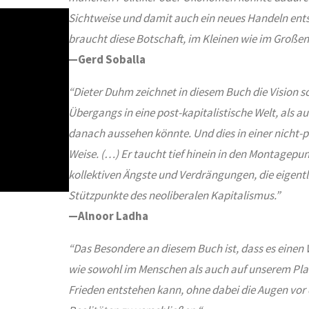
Sichtweise und damit auch ein neues Handeln ents
braucht diese Botschaft, im Kleinen wie im Großen
—Gerd Soballa
“Dieter Duhm zeichnet in diesem Buch die Vision s
Übergangs in eine post-kapitalistische Welt, als au
danach aussehen könnte. Und dies in einer nicht-p
Weise. (…) Er taucht tief hinein in den Montagepu
kollektiven Ängste und Verdrängungen, die eigent
Stützpunkte des neoliberalen Kapitalismus.”
—Alnoor Ladha
“
Das Besondere an diesem Buch ist, dass es einen 
wie sowohl im Menschen als auch auf unserem Plan
Frieden entstehen kann, ohne dabei die Augen vor 