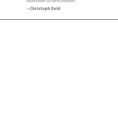
Realitäten zu verschließen.“
—
Christoph Dold