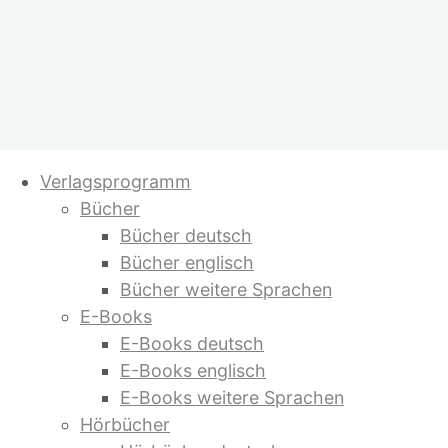
Zum
Verlagsprogramm
Inhalt
Bücher
springen
Bücher deutsch
Bücher englisch
Bücher weitere Sprachen
E-Books
E-Books deutsch
E-Books englisch
E-Books weitere Sprachen
Hörbücher