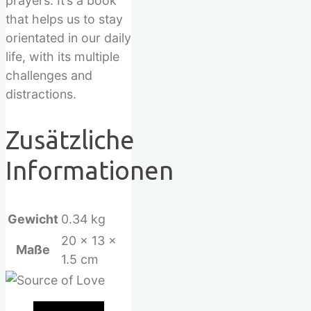
prayers. It’s a book
that helps us to stay
orientated in our daily
life, with its multiple
challenges and
distractions.
Zusätzliche
Informationen
Gewicht
0.34 kg
20 × 13 ×
Maße
1.5 cm