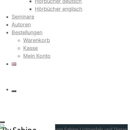
Hörbücher deutsch
Hörbücher englisch
Sources of Love and Peace: Morning
Seminare
Prayers
Autoren
Warenkorb
Bestellungen
Warenkorb
Beliebte Titel
Kasse
Jetzt in der 4. Auflage:
Mein Konto
Sources of
Love and
Peace:
Saruj. Stell dir vor, es gibt kein
Morning
Geld mehr
Prayers
von Bilbo Calvez
12.90
€
Und sie erkannten sich
von Sabine Lichtenfels und Dieter