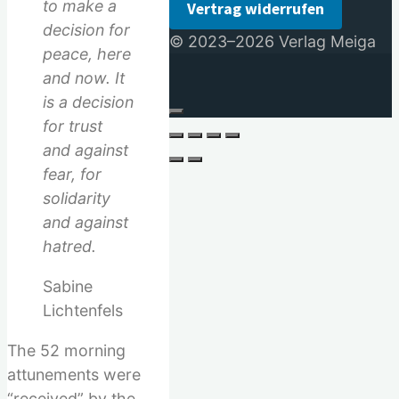
to make a
Vertrag widerrufen
decision for
© 2023–2026 Verlag Meiga
peace, here
and now. It
is a decision
for trust
and against
fear, for
solidarity
and against
hatred.
Sabine
Lichtenfels
The 52 morning
attunements were
“received” by the