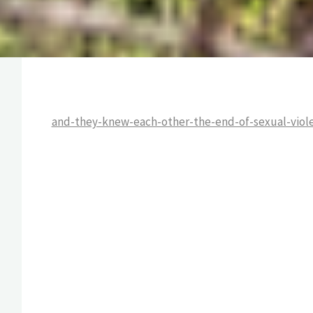
and-they-knew-each-other-the-end-of-sexual-viol