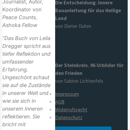
Journalist, Autor,
Die Entscheidung. Innere
Koordinator von
Bauanleitung für das Heilige
Peace Counts,
Land
Ashoka Fellow
von Dieter Duhm
“
Das Buch von Leila
Dregger spricht aus
tiefer Reflektion und
umfassender
Der Steinkreis. 96 Urbilder für
Erfahrung.
den Frieden
Ungeschönt schaut
von Sabine Lichtenfels
sie auf die Zustände
in unserer Welt und
Impressum
wie sie sich in
AGB
unserem Inneren
Widerrufsrecht
reflektieren. Sie
Datenschutz
bricht mit