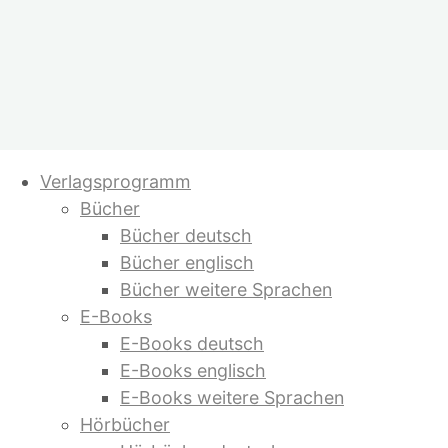
Zum
Verlagsprogramm
Inhalt
Bücher
springen
Bücher deutsch
Bücher englisch
Bücher weitere Sprachen
E-Books
E-Books deutsch
E-Books englisch
E-Books weitere Sprachen
Hörbücher