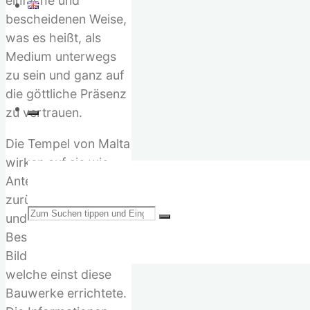
einfache und
bescheidenen Weise,
was es heißt, als
Medium unterwegs
zu sein und ganz auf
die göttliche Präsenz
zu vertrauen.
Die Tempel von Malta
wirken auf sie wie
Antennen in eine weit
zurückliegende Zeit
Suchen
und vermitteln ihr
Beschreibungen und
Bilder jener Kultur,
welche einst diese
Bauwerke errichtete.