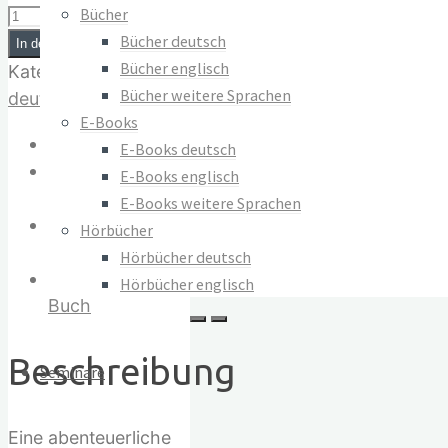
Impressum
Tempel
Bücher
AGB
der
Bücher deutsch
In den Warenkorb
Widerrufsrecht
Liebe.
Bücher englisch
Kategorie:
Bücher in
Datenschutz
Reise
Bücher weitere Sprachen
deutscher Sprache
in
E-Books
Beschreibung
das
E-Books deutsch
Vertrag widerrufen
Zusätzliche
Zeitalter
E-Books englisch
© 2023–2026 Verlag Meiga
Informationen
der
E-Books weitere Sprachen
Sabine
sinnlichen
Hörbücher
Lichtenfels
Erfüllung
Hörbücher deutsch
Mehr Infos zum
Menge
Hörbücher englisch
Buch
Beschreibung
Seminare
Eine abenteuerliche