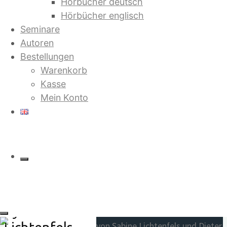
Hörbücher deutsch
Hörbücher englisch
Grace: Pilgrimage for a Future
Seminare
without War
Autoren
Warenkorb
Bestellungen
Warenkorb
Beliebte Titel
Kasse
Jetzt in der 4. Auflage:
Mein Konto
Grace:
Pilgrimage
for a Future
Saruj. Stell dir vor, es gibt kein
without War
Geld mehr
von Bilbo Calvez
17.80
€
By Sabine
Und sie erkannten sich
von Sabine Lichtenfels und Dieter