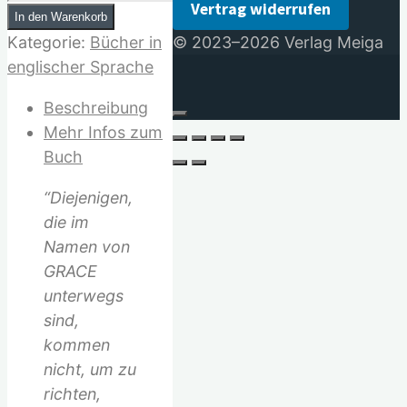
Vertrag widerrufen
Pilgrimage
In den Warenkorb
for
© 2023–2026 Verlag Meiga
Kategorie:
Bücher in
a
englischer Sprache
Future
Beschreibung
without
Mehr Infos zum
War
Buch
Menge
“Diejenigen,
die im
Namen von
GRACE
unterwegs
sind,
kommen
nicht, um zu
richten,