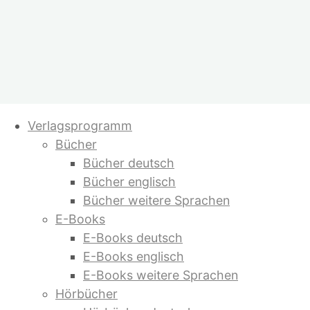
Zum
Verlagsprogramm
Inhalt
Bücher
springen
Bücher deutsch
Bücher englisch
Bücher weitere Sprachen
E-Books
E-Books deutsch
E-Books englisch
E-Books weitere Sprachen
Hörbücher