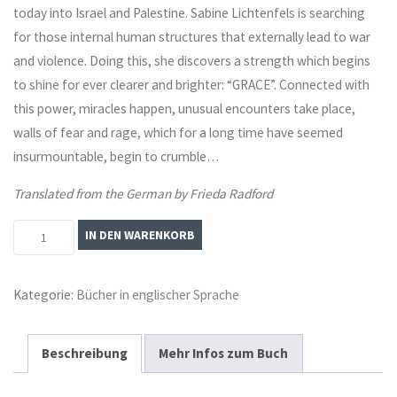
today into Israel and Palestine. Sabine Lichtenfels is searching
for those internal human structures that externally lead to war
and violence. Doing this, she discovers a strength which begins
to shine for ever clearer and brighter: “GRACE”. Connected with
this power, miracles happen, unusual encounters take place,
walls of fear and rage, which for a long time have seemed
insurmountable, begin to crumble…
Translated from the German by Frieda Radford
Grace:
IN DEN WARENKORB
Pilgrimage
for
Kategorie:
Bücher in englischer Sprache
a
Future
without
Beschreibung
Mehr Infos zum Buch
War