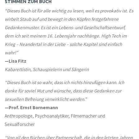
STIMMEN ZUM BUCH
“
Dieses Buch ist für alle wichtig zu lesen, weil es provokativ ist. Es
wirbelt Staub auf und bewegt in den Köpfen festgefahrene
Gedankenmuster. Es ist ein Lebens- und Gesellschaftsentwurf,
dem ich seit meinem 16. Lebensjahr nachhänge. High Tech im
Krieg – Neandertal in der Liebe – solche Kapitel sind einfach
wahr!”
—Lisa Fitz
Kabarettistin, Schauspielerin und Sängerin
“
Dieses Buch ist so wahr, dass ich nichts hinzufügen kann. Ich
danke für soviel Mut und wünsche, dass diese Gedanken zur
sexuellen Befreiung verwirklicht werden.
”
—Prof. Ernst Bornemann
Anthropologe, Psychoanalytiker, Filmemacher und
Sexualforscher
“
Von all den Büchen über Partnerschaft, die in den letzten Jahren