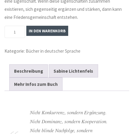
eine Eigenschaft. Wenn diese Eigenschaften zusammen
existieren, sich gegenseitig ergänzen und stärken, dann kann
eine Friedensgemeinschaft entstehen.
Der
IN DEN WARENKORB
Steinkreis.
96
Kategorie:
Bücher in deutscher Sprache
Urbilder
für
den
Beschreibung
Sabine Lichtenfels
Frieden
Mehr Infos zum Buch
Menge
Nicht Konkurrenz, sondern Ergänzung.
Nicht Dominanz, sondern Kooperation.
Nicht blinde Nachfolge, sondern