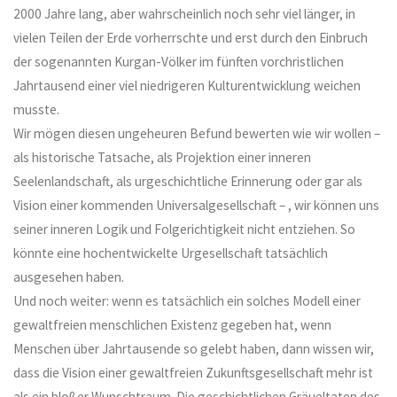
2000 Jahre lang, aber wahrscheinlich noch sehr viel länger, in
vielen Teilen der Erde vorherrschte und erst durch den Einbruch
der sogenannten Kurgan-Völker im fünften vorchristlichen
Jahrtausend einer viel niedrigeren Kulturentwicklung weichen
musste.
Wir mögen diesen ungeheuren Befund bewerten wie wir wollen –
als historische Tatsache, als Projektion einer inneren
Seelenlandschaft, als urgeschichtliche Erinnerung oder gar als
Vision einer kommenden Universalgesellschaft – , wir können uns
seiner inneren Logik und Folgerichtigkeit nicht entziehen. So
könnte eine hochentwickelte Urgesellschaft tatsächlich
ausgesehen haben.
Und noch weiter: wenn es tatsächlich ein solches Modell einer
gewaltfreien menschlichen Existenz gegeben hat, wenn
Menschen über Jahrtausende so gelebt haben, dann wissen wir,
dass die Vision einer gewaltfreien Zukunftsgesellschaft mehr ist
als ein bloßer Wunschtraum. Die geschichtlichen Gräueltaten des