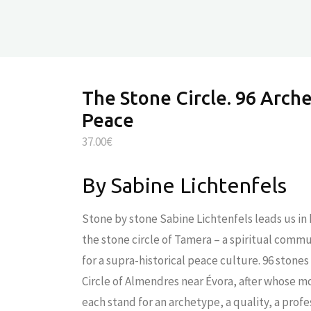
The Stone Circle. 96 Arch
Peace
37.00
€
By Sabine Lichtenfels
Stone by stone Sabine Lichtenfels leads us in
the stone circle of Tamera – a spiritual commu
for a supra-historical peace culture. 96 stones
Circle of Almendres near Évora, after whose mo
each stand for an archetype, a quality, a profe