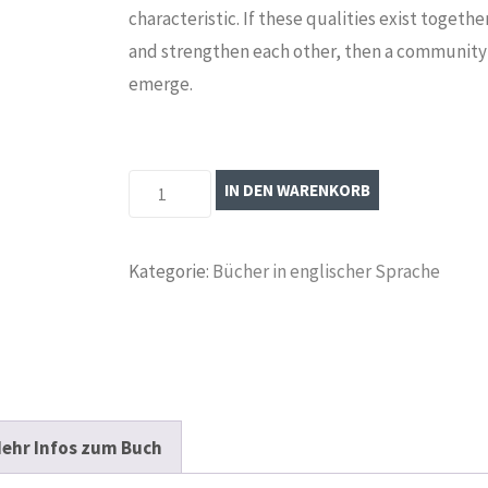
characteristic. If these qualities exist toget
and strengthen each other, then a community
emerge.
The
IN DEN WARENKORB
Stone
Circle.
Kategorie:
Bücher in englischer Sprache
96
Archetypes
for
Peace
Menge
ehr Infos zum Buch