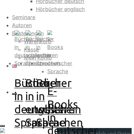
Hörbücher deutsch
Hörbücher englisch
Verlagsprogramm
Seminare
Autoren
Warenkorb
Bestellungen
Warenkorb
Beliebte Titel
Kasse
Jetzt in der 4. Auflage:
Mein Konto
Bücher
Bücher
Bücher
Saruj. Stell dir vor, es gibt kein
E-
Geld mehr
in
in
in
von Bilbo Calvez
Books
deutscher
englischer
weiteren
in
Sprache
Sprache
Sprachen
Und sie erkannten sich
deutscher
von Sabine Lichtenfels und Dieter