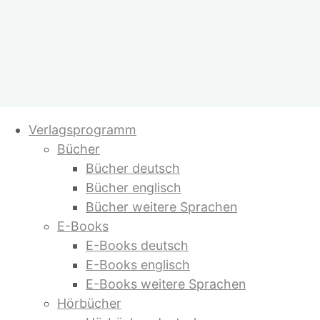
Zum
Verlagsprogramm
Inhalt
Bücher
springen
Bücher deutsch
Bücher englisch
Bücher weitere Sprachen
E-Books
E-Books deutsch
E-Books englisch
E-Books weitere Sprachen
Hörbücher