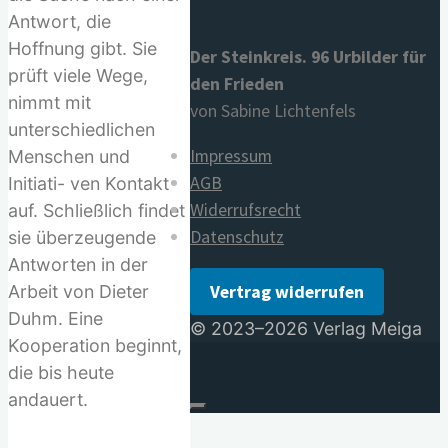
Antwort, die
Hoffnung gibt. Sie
Der Steinkreis. 96 Urbilder für
prüft viele Wege,
den Frieden
nimmt mit
von Sabine Lichtenfels
unterschiedlichen
Impressum
Menschen und
AGB
Initiati- ven Kontakt
Widerrufsrecht
auf. Schließlich findet
Datenschutz
sie überzeugende
Antworten in der
Vertrag widerrufen
Arbeit von Dieter
Duhm. Eine
© 2023–2026 Verlag Meiga
Kooperation beginnt,
die bis heute
andauert.