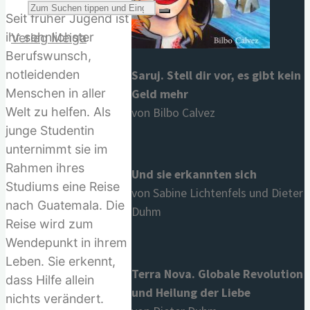
Suchen
Seit früher Jugend ist
ihr sehnlichster
Berufswunsch,
Saruj. Stell dir vor, es gibt kein
notleidenden
Geld mehr
Menschen in aller
nach:
von Bilbo Calvez
Welt zu helfen. Als
junge Studentin
unternimmt sie im
Rahmen ihres
Und sie erkannten sich
Studiums eine Reise
von Sabine Lichtenfels und Dieter
nach Guatemala. Die
Duhm
Reise wird zum
Wendepunkt in ihrem
Leben. Sie erkennt,
Terra Nova. Globale Revolution
dass Hilfe allein
und Heilung der Liebe
nichts verändert.