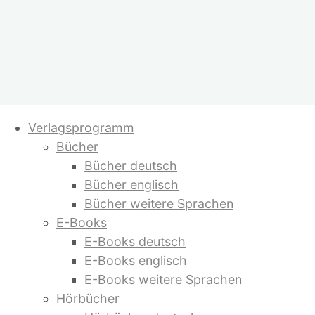
Zum
Verlagsprogramm
Inhalt
Bücher
springen
Bücher deutsch
Bücher englisch
Bücher weitere Sprachen
E-Books
E-Books deutsch
E-Books englisch
E-Books weitere Sprachen
Hörbücher