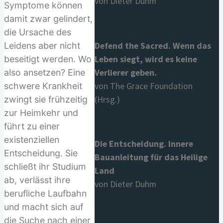
von Dieter Duhm
Symptome können
damit zwar gelindert,
die Ursache des
Defend the Sacred. Wenn das
Leidens aber nicht
Leben siegt, wird es keine
beseitigt werden. Wo
Verlierer geben.
also ansetzen? Eine
von The Grace Foundation
schwere Krankheit
(Hrsg.)
zwingt sie frühzeitig
zur Heimkehr und
führt zu einer
existenziellen
Die Entscheidung. Innere
Entscheidung. Sie
Bauanleitung für das Heilige
schließt ihr Studium
Land
ab, verlässt ihre
von Dieter Duhm
berufliche Laufbahn
und macht sich auf
die Suche nach einer