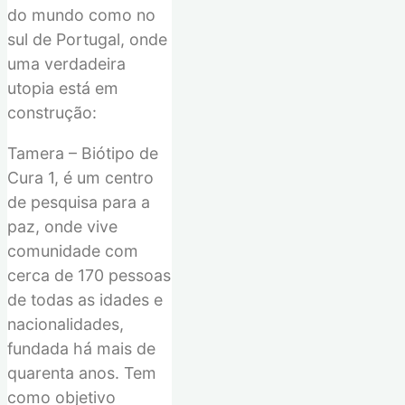
do mundo
como
n
o
sul de Portugal,
onde
uma verdadeira
utopia está em
construção:
Tamera –
Bi
ó
t
i
p
o de
Cura
1,
é um
centro
de pesquisa
para a
paz
,
onde vive
comunidade
com
cerca
de 170 pessoas
de todas as idades e
nacionalidades,
fundada há mais de
quarenta anos.
Tem
como
objetivo