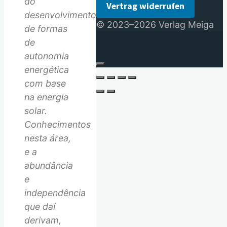
do
Vertrag widerrufen
desenvolvimento
© 2023–2026 Verlag Meiga
de formas
de
autonomia
energética
com base
na energia
solar.
Conhecimentos
nesta área,
e a
abundância
e
independência
que daí
derivam,