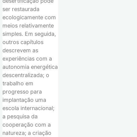
desertificação pode
ser restaurada
ecologicamente com
meios relativamente
simples.
Em seguida,
outros
capítulos
descrevem
as
experiências com
a
autonomia energética
descentralizada;
o
trabalh
o em
progresso
para
implantação
uma
escola internacional;
a
pesquisa
da
cooperação com a
natureza;
a
cria
ção