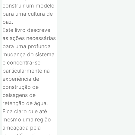
construir um modelo
para uma cultura de
paz.
Este
livro
descreve
a
s ações
necess
árias
para uma profunda
mudança do sistema
e concentra-se
particularmente na
experiência
de
construç
ão
de
paisage
ns
de
retenção de água.
Fica claro que até
mesmo uma região
ameaçada pela