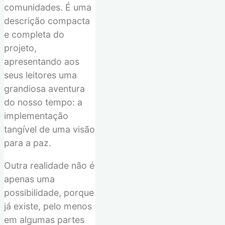
comunidades.
É
um
a
descrição compacta
e completa do
projeto,
apresentando
a
os
seus
leitores
uma
grand
iosa
aventura
d
o
noss
o
tempo: a
implementação
tangível de uma visão
para a paz.
Outra realidade
não é
apenas
uma
poss
ibilidade
,
porque
já existe, pelo menos
em algumas partes