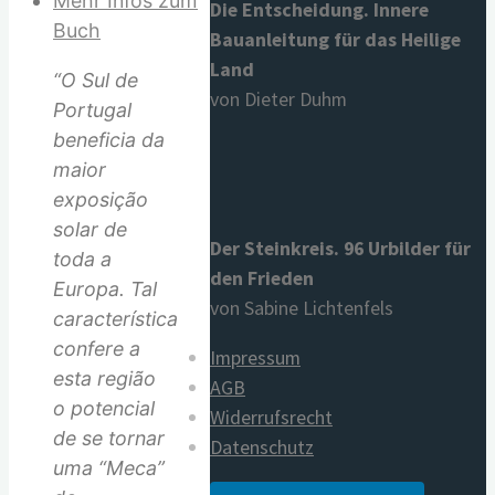
Mehr Infos zum
Menge
Die Entscheidung. Innere
Buch
Bauanleitung für das Heilige
Land
“O Sul de
von Dieter Duhm
Portugal
beneficia da
maior
exposição
solar de
Der Steinkreis. 96 Urbilder für
toda a
den Frieden
Europa. Tal
von Sabine Lichtenfels
característica
confere a
Impressum
esta região
AGB
o potencial
Widerrufsrecht
de se tornar
Datenschutz
uma “Meca”