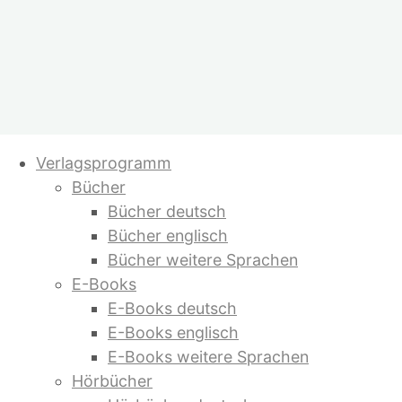
Zum
Verlagsprogramm
Inhalt
Bücher
springen
Bücher deutsch
Bücher englisch
Bücher weitere Sprachen
E-Books
E-Books deutsch
E-Books englisch
E-Books weitere Sprachen
Hörbücher