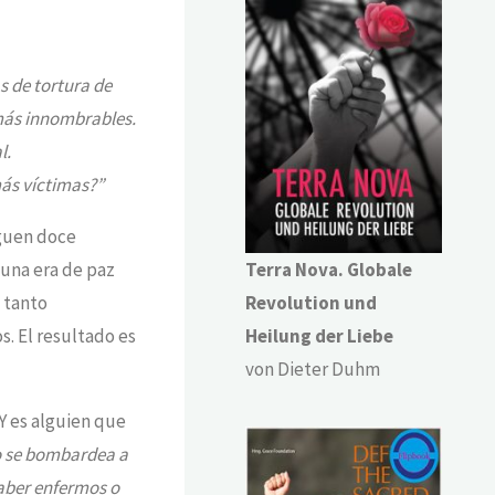
s de tortura de
 más innombrables.
l.
más víctimas?”
iguen doce
 una era de paz
Terra Nova. Globale
 tanto
Revolution und
s. El resultado es
Heilung der Liebe
von Dieter Duhm
Y es alguien que
o se bombardea a
haber enfermos o