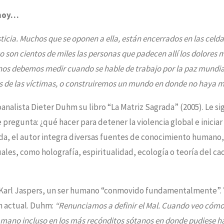
la
 hoy…
matriz
ticia. Muchos que se oponen a ella, están encerrados en las celda
de
to son cientos de miles las personas que padecen allí los dolores
la
que nos debemos medir cuando se hable de trabajo por la paz mundia
vida
os de las víctimas, o construiremos un mundo en donde no haya 
–
E-
analista Dieter Duhm su libro “La Matriz Sagrada” (2005). Le s
Book
 pregunta: ¿qué hacer para detener la violencia global e iniciar
Menge
da, el autor integra diversas fuentes de conocimiento humano,
uales, como holografía, espiritualidad, ecología o teoría del cao
fo Karl Jaspers, un ser humano “conmovido fundamentalmente”. 
ón actual. Duhm:
“Renunciamos a definir el Mal. Cuando veo cóm
e mano incluso en los más recónditos sótanos en donde pudiese 