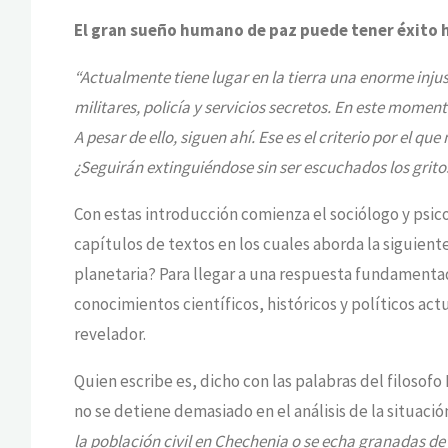
El gran sueño humano de paz puede tener éxito
“Actualmente tiene lugar en la tierra una enorme injus
militares, policía y servicios secretos. En este momen
A pesar de ello, siguen ahí. Ese es el criterio por el 
¿Seguirán extinguiéndose sin ser escuchados los grit
Con estas introducción comienza el sociólogo y psico
capítulos de textos en los cuales aborda la siguiente
planetaria? Para llegar a una respuesta fundamenta
conocimientos científicos, históricos y políticos act
revelador.
Quien escribe es, dicho con las palabras del filoso
no se detiene demasiado en el análisis de la situaci
la población civil en Chechenia o se echa granadas d