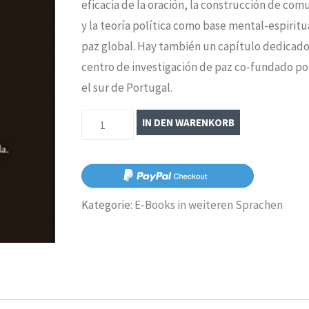
eficacia de la oración, la construcción de co
y la teoría política como base mental-espiritu
paz global. Hay también un capítulo dedicado
centro de investigación de paz co-fundado p
el sur de Portugal.
La
IN DEN WARENKORB
Matriz
Sagrada:
De
la
Kategorie:
E-Books in weiteren Sprachen
matriz
de
la
violencia
a