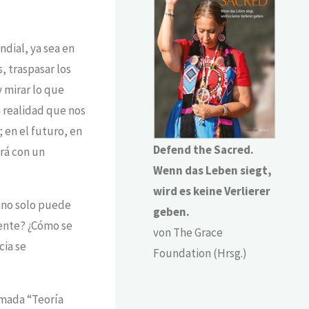
ndial, ya sea en
, traspasar los
 mirar lo que
a realidad que nos
 en el futuro, en
Defend the Sacred.
ará con un
Wenn das Leben siegt,
wird es keine Verlierer
mano solo puede
geben.
mente? ¿Cómo se
von The Grace
cia se
Foundation (Hrsg.)
lamada “Teoría