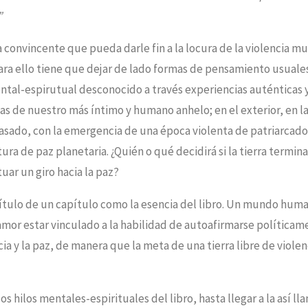
”
 convincente que pueda darle fin a la locura de la violencia mu
ara ello tiene que dejar de lado formas de pensamiento usuales
ntal-espirutual desconocido a través experiencias auténticas y
onas de nuestro más íntimo y humano anhelo; en el exterior, en l
asado, con la emergencia de una época violenta de patriarcado;
ra de paz planetaria. ¿Quién o qué decidirá si la tierra termin
ar un giro hacia la paz?
 título de un capítulo como la esencia del libro. Un mundo hu
amor estar vinculado a la habilidad de autoafirmarse política
ia y la paz, de manera que la meta de una tierra libre de violen
s hilos mentales-espirituales del libro, hasta llegar a la así l