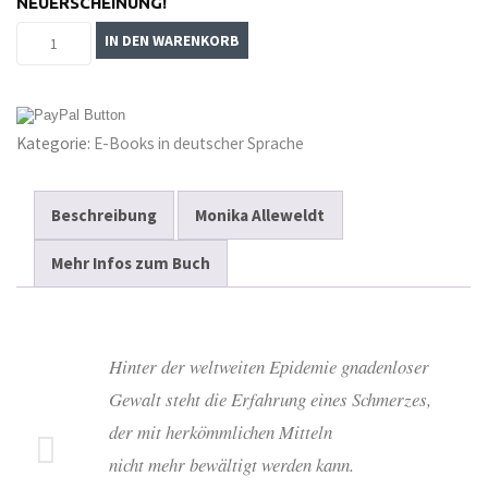
NEUERSCHEINUNG!
Die
IN DEN WARENKORB
globale
Befreiung
von
Kategorie:
E-Books in deutscher Sprache
Angst
und
Gewalt
Beschreibung
Monika Alleweldt
–
Mehr Infos zum Buch
E-
Book
Menge
Hinter der weltweiten Epidemie gnadenloser
Gewalt steht die Erfahrung eines Schmerzes,
der mit herkömmlichen Mitteln
nicht mehr bewältigt werden kann.