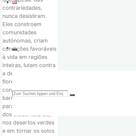
contrariedades,
nunca desistiram.
Eles constroem
comunidades
autónomas, criam
condições favoráveis
à vida em regiões
inteiras, lutam contra
a destruição das
florestas e contra a
construção de
Suchen
barragens, trabalham
para a restauração
dos ciclos naturais,
nos desertos verdes
e em tornar os solos