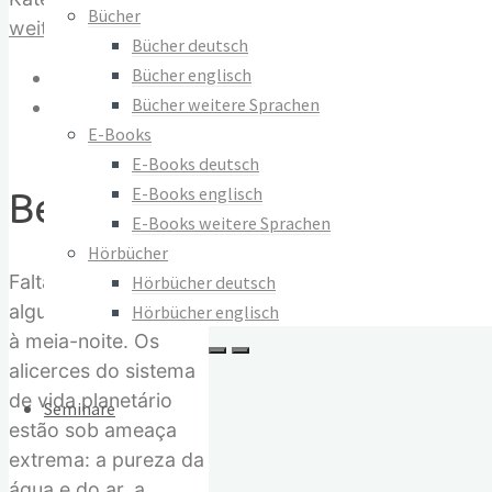
Impressum
Bücher
Se
weiteren Sprachen
AGB
Bücher deutsch
a
Widerrufsrecht
Bücher englisch
Beschreibung
Vida
Datenschutz
Bücher weitere Sprachen
Zusätzliche
Vencer,
E-Books
Informationen
Não
E-Books deutsch
Vertrag widerrufen
Haverá
E-Books englisch
Beschreibung
Perdedores
© 2023–2026 Verlag Meiga
E-Books weitere Sprachen
Menge
Hörbücher
Faltam somente
Hörbücher deutsch
alguns segundos até
Hörbücher englisch
à meia-noite. Os
alicerces do sistema
de vida planetário
Seminare
estão sob ameaça
extrema: a pureza da
água e do ar, a