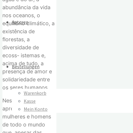
abundância da vida
nos oceanos, o
Autoren
equilíbrio climático, a
existência de
florestas, a
diversidade de
ecoss- istemas e,
acima de tudo, a
Bestellungen
presença de amor e
solidariedade entre
os seres humanos.
Warenkorb
Neste livro
Kasse
apresentam-se
Mein Konto
mulheres e homens
de todo o mundo
que, apesar das