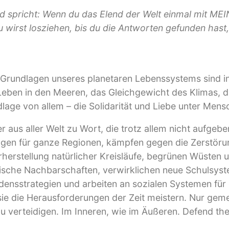
und spricht: Wenn du das Elend der Welt einmal mit M
 wirst losziehen, bis du die Antworten gefunden hast,
e Grundlagen unseres planetaren Lebenssystems sind 
 Leben in den Meeren, das Gleichgewicht des Klimas, d
lage von allem – die Solidarität und Liebe unter Mens
us aller Welt zu Wort, die trotz allem nicht aufgeben
en für ganze Regionen, kämpfen gegen die Zerstöru
erstellung natürlicher Kreisläufe, begrünen Wüste
gische Nachbarschaften, verwirklichen neue Schulsyst
edensstrategien und arbeiten an sozialen Systemen für 
 sie die Herausforderungen der Zeit meistern. Nur ge
zu verteidigen. Im Inneren, wie im Äußeren. Defend th