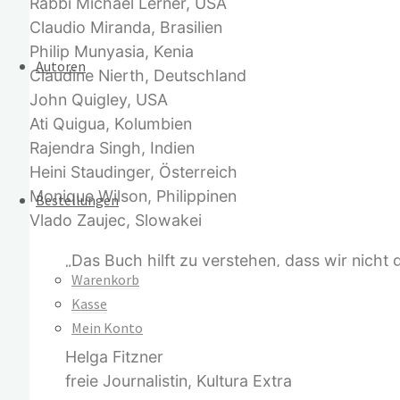
Rabbi Michael Lerner, USA
Claudio Miranda, Brasilien
Philip Munyasia, Kenia
Autoren
Claudine Nierth, Deutschland
John Quigley, USA
Ati Quigua, Kolumbien
Rajendra Singh, Indien
Heini Staudinger, Österreich
Monique Wilson, Philippinen
Bestellungen
Vlado Zaujec, Slowakei
„Das Buch hilft zu verstehen, dass wir nicht g
Warenkorb
steht miteinander in Verbindung. Es ist die g
Kasse
symbiotischen Urzustand zurückzuführen. Da
Mein Konto
letztendlich auch uns selbst.“
Helga Fitzner
freie Journalistin
,
Kultura Extra