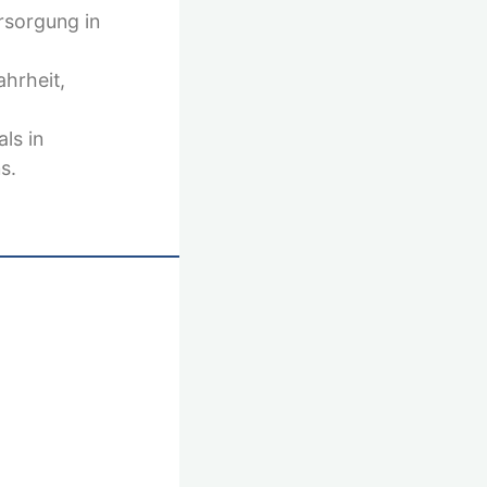
rsorgung in
hrheit,
ls in
s.