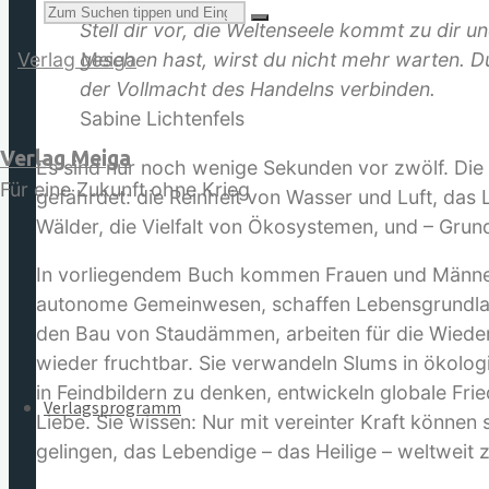
Suchen
Verlierer
Stell dir vor, die Weltenseele kommt zu dir 
geben.
gesehen hast, wirst du nicht mehr warten. Du
Menge
der Vollmacht des Handelns verbinden.
Sabine Lichtenfels
Verlag Meiga
Es sind nur noch wenige Sekunden vor zwölf. Di
nach:
Für eine Zukunft ohne Krieg
gefährdet: die Reinheit von Wasser und Luft, das
Wälder, die Vielfalt von Ökosystemen, und – Grund
In vorliegendem Buch kommen Frauen und Männer a
autonome Gemeinwesen, schaffen Lebensgrundlag
den Bau von Staudämmen, arbeiten für die Wiederh
wieder fruchtbar. Sie verwandeln Slums in ökolo
in Feindbildern zu denken, entwickeln globale Fri
Verlagsprogramm
Liebe. Sie wissen: Nur mit vereinter Kraft können
gelingen, das Lebendige – das Heilige – weltweit 