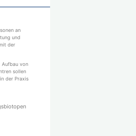
rsonen an
utung und
mit der
m Aufbau von
ntren sollen
n der Praxis
gsbiotopen