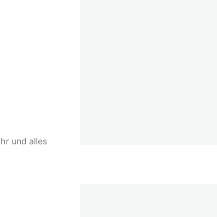
ihr und alles
inen
ationen und