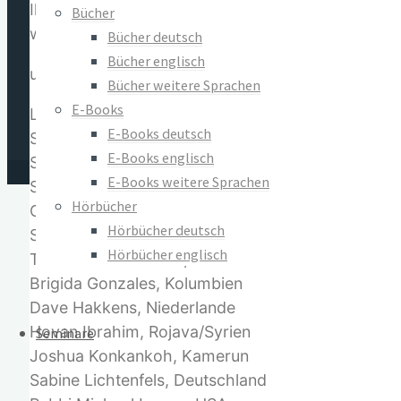
Ihre Beiträge legen Zeugnis ab von einer Kraft, 
Bücher
wachzurufen und zu stärken, ist ein Anliegen die
Bücher deutsch
Bücher englisch
u.a. mit Beiträgen von:
Bücher weitere Sprachen
E-Books
Ladonna Brave Bull Allard, USA
E-Books deutsch
Sami Awad, Palästina
E-Books englisch
Saad Dagher, Palästina
E-Books weitere Sprachen
Salim Dara, Benin
Hörbücher
Charles Eisenstein, USA
Hörbücher deutsch
Scilla Elworthy, GB
Hörbücher englisch
Tiokasin Ghosthorse, USA
Brigida Gonzales, Kolumbien
Dave Hakkens, Niederlande
Hovan Ibrahim, Rojava/Syrien
Seminare
Joshua Konkankoh, Kamerun
Sabine Lichtenfels, Deutschland