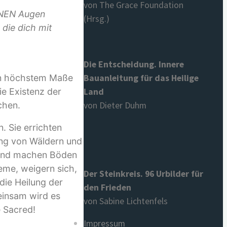
von The Grace Foundation
EINEN Augen
(Hrsg.)
 die dich mit
Die Entscheidung. Innere
Bauanleitung für das Heilige
in höchstem Maße
Land
ie Existenz der
von Dieter Duhm
chen.
. Sie errichten
ng von Wäldern und
n und machen Böden
eme, weigern sich,
Der Steinkreis. 96 Urbilder für
die Heilung der
den Frieden
meinsam wird es
von Sabine Lichtenfels
e Sacred!
Impressum