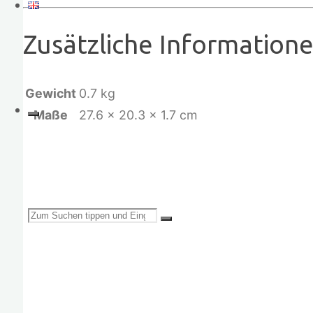
Zusätzliche Information
Gewicht
0.7 kg
Maße
27.6 × 20.3 × 1.7 cm
„Aus der Vielfalt der Natur entsteht Nachhalti
Aus der Vielfalt unter Menschen entsteht Frie
Suchen
Ati Quigua, Sprecherin der Arhuaco, Sierra 
de Santa Marta, Kolumbien