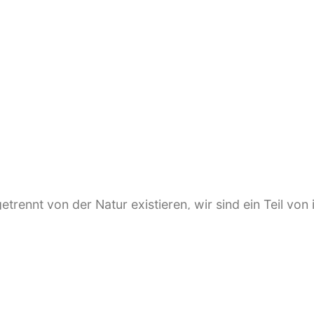
etrennt von der Natur existieren, wir sind ein Teil von 
roße Aufgabe unserer Zeit, uns selbst und die Erde in e
s schulden wir dem Planeten, den zukünftigen Gener