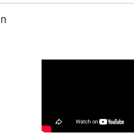
en
gkeit.
den.“
Nevada