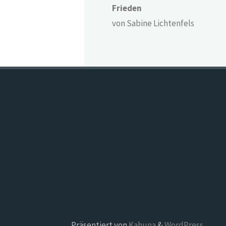
Frieden
von Sabine Lichtenfels
Präsentiert von
Kahuna
&
WordPress
.