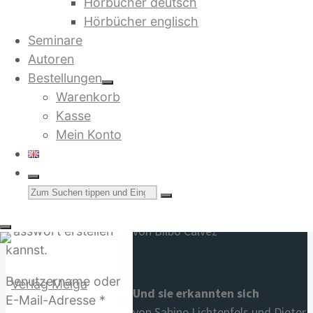
Hörbücher deutsch
Hörbücher englisch
Mein Konto
Seminare
Autoren
Warenkorb
Bestellungen
Hast du dein
Warenkorb
Passwort vergessen?
Beliebte Titel
Kasse
Bitte gib deinen
Jetzt in der 4. Auflage:
Mein Konto
Benutzernamen oder
E-Mail-Adresse ein.
Du erhältst einen Link
Suchen
Saruj. Stell dir vor, es gibt kein
per E-Mail, womit du
nach:
Geld mehr
dir ein neues
von Bilbo Calvez
Passwort erstellen
kannst.
Benutzername oder
Und sie erkannten sich
Erforderlich
E-Mail-Adresse
*
von Sabine Lichtenfels und Dieter