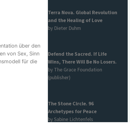
Terra Nova. Global Revolution
and the Healing of Love
by Dieter Duhm
entation über den
gen von Sex, Sinn
Defend the Sacred. If Life
nsmodell für die
Wins, There Will Be No Losers.
.
by The Grace Foundation
(publisher)
The Stone Circle. 96
Archetypes for Peace
by Sabine Lichtenfels