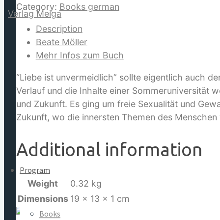
Wilden
Category:
Books german
Westen
Description
quantity
Beate Möller
Mehr Infos zum Buch
for:
“Liebe ist unvermeidlich” sollte eigentlich auch d
Verlauf und die Inhalte einer Sommeruniversität w
und Zukunft. Es ging um freie Sexualität und Gewal
Zukunft, wo die innersten Themen des Menschen ve
Additional information
Program
Weight
0.32 kg
Dimensions
19 × 13 × 1 cm
Books