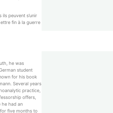
ils peuvent s’unir
ttre fin à la guerre
outh, he was
e German student
known for his book
emann. Several years
hoanalytic practice,
fessorship offers,
re he had an
 for five months to