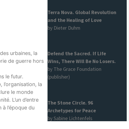
Terra Nova. Global Revolution
and the Healing of Love
by Dieter Duhm
des urbaines, la
Defend the Sacred. If Life
erie de guerre hors
Wins, There Will Be No Losers.
by The Grace Foundation
 le futur.
(publisher)
 l’organisation, la
clure le monde
ité. L’un d’entre
The Stone Circle. 96
n à l’époque du
Archetypes for Peace
by Sabine Lichtenfels
poliste