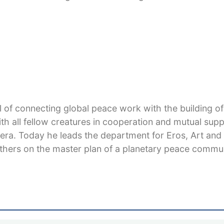
roject. In addition to pioneering ecological work, int
rman public. He develops the plan of the healing bioto
 about.1990 Move to Lanzarote, where he increasingl
fels and others, he founded the project “Tamera”, a ce
l of connecting global peace work with the building of
th all fellow creatures in cooperation and mutual sup
mera. Today he leads the department for Eros, Art and
thers on the master plan of a planetary peace commun