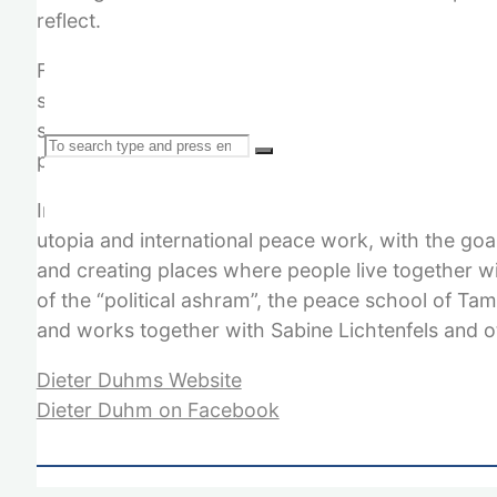
reflect.
From spring 1978, development of the “Bauhütte” p
sexuality, which leads to fierce slander in the Ge
strategy how a worldwide peace could be brought
Search
penchant for painting.
In 1995, together with his partner Sabine Lichten
utopia and international peace work, with the goa
and creating places where people live together wi
of the “political ashram”, the peace school of Ta
for:
and works together with Sabine Lichtenfels and o
Dieter Duhms Website
Dieter Duhm on Facebook