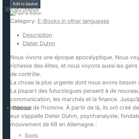
Nova.
Add to basket
Révolution
globale
Category:
E-Books in other languages
et
Description
guérison
for:
Dieter Duhm
de
l’amour
Nous vivons une époque apocalyptique. Nous voyons
–
richesse des élites, et nous voyons aussi les gens
E-
de contrôle.
Book
La chose la plus urgente dont nous avons besoin auj
quantity
La plupart des futurologues pensent à de nouveaux s
communication, les marchés et la finance. Jusqu’à
Program
intérieur de l’homme. À partir de là, ils ont créé 
eux s’appelle Dieter Duhm, psychanalyste, fondateu
mouvement de 68 en Allemagne :
Books
Si l’’homme échoue, c’est non seulement à 