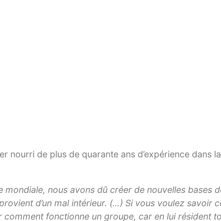
 Dans sa manière d’envisager l’avenir, il n’a pas pris 
t son monde intérieur, ce sont ses moteurs psychiques,
acultés spirituelles, ses espoirs et ses craintes et son 
 Kapitalismus, l’auteur présente dans ce livre un conce
t on pourrait initier un avenir pacifique – dans le mo
pour la nature.
t chaque jour, amener la coexistence pacifique entre l
saire afin que l’utopie ne soit pas vouée à l’échec à 
nnier nourri de plus de quarante ans d’expérience dans l
olie mondiale, nous avons dû créer de nouvelles bases 
provient d’un mal intérieur. (…) Si vous voulez savoir
r comment fonctionne un groupe, car en lui résident t