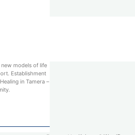
roduction of free
pes, a concrete
y follows his
nter for concrete
 new models of life
port. Establishment
 Healing in Tamera –
ity.