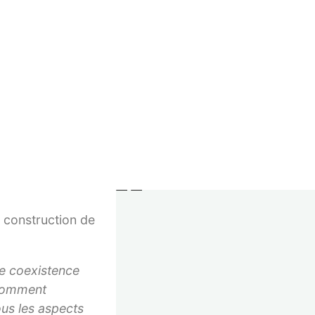
Imprint
en compte les
GTC
 ses désirs
Right of withdrawal
grand potentiel
Privacy
Withdraw contract
pt tout aussi
nde entier, pour
© 2023–2026 Verlag Meiga
es peuples. Une
cause des conflits
a construction de
de coexistence
 comment
ous les aspects