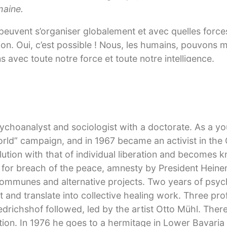
maine.
euvent s’organiser globalement et avec quelles forces 
on. Oui, c’est possible ! Nous, les humains, pouvons me
 avec toute notre force et toute notre intelligence.
psychoanalyst and sociologist with a doctorate. As a y
World” campaign, and in 1967 became an activist in th
ution with that of individual liberation and becomes 
als for breach of the peace, amnesty by President Hein
l communes and alternative projects. Two years of psyc
 and translate into collective healing work. Three pro
riedrichshof followed, led by the artist Otto Mühl. The
ration. In 1976 he goes to a hermitage in Lower Bavaria