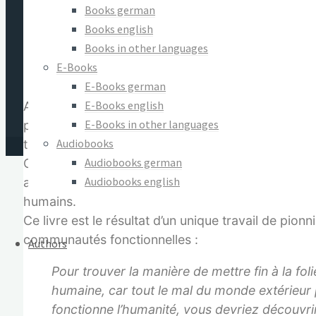
Books german
capitaliste, mais surtout à cause de lui-même.
Books english
aspects essentiels de son monde intérieur. E
Books in other languages
libidineux, sa sexualité et son animalité, ses f
E-Books
énergétique.
E-Books german
E-Books english
Aujourd’hui, 40 ans après son best-seller Angst im
E-Books in other languages
profond et minutieusement conçu sur la manière don
Audiobooks
tous les peuples, tous les êtres humains ainsi que 
Audiobooks german
Cela commence ainsi : là où les guerres surgissen
Audiobooks english
approche fondamentalement différente est ici néces
humains.
Ce livre est le résultat d’un unique travail de pio
communautés fonctionnelles :
Authors
Pour trouver la manière de mettre fin à la f
humaine, car tout le mal du monde extérieur 
fonctionne l’humanité, vous devriez découvri