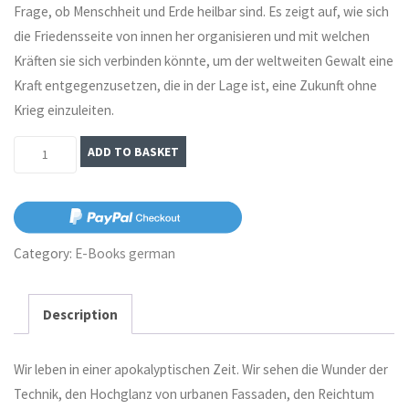
Frage, ob Menschheit und Erde heilbar sind. Es zeigt auf, wie sich
die Friedensseite von innen her organisieren und mit welchen
Kräften sie sich verbinden könnte, um der weltweiten Gewalt eine
Kraft entgegenzusetzen, die in der Lage ist, eine Zukunft ohne
Krieg einzuleiten.
Terra
ADD TO BASKET
Nova.
Globale
Revolution
und
Category:
E-Books german
Heilung
der
Description
Liebe
–
Wir leben in einer apokalyptischen Zeit. Wir sehen die Wunder der
E-
Technik, den Hochglanz von urbanen Fassaden, den Reichtum
Book