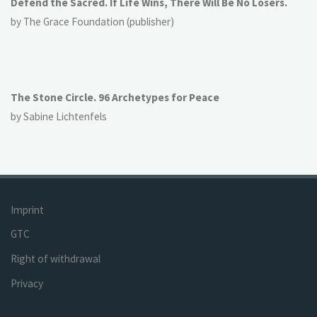
Defend the Sacred. If Life Wins, There Will Be No Losers.
by The Grace Foundation (publisher)
The Stone Circle. 96 Archetypes for Peace
by Sabine Lichtenfels
Imprint
GTC
Right of withdrawal
Privacy