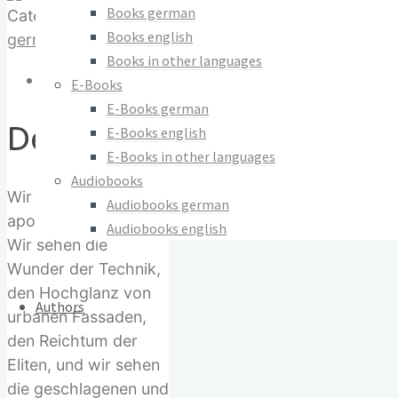
Revolution
Books german
Category:
E-Books
und
Books english
german
Heilung
Books in other languages
Description
der
E-Books
Liebe
E-Books german
Description
–
E-Books english
E-
E-Books in other languages
Book
Audiobooks
Wir leben in einer
quantity
Audiobooks german
apokalyptischen Zeit.
Audiobooks english
Wir sehen die
Wunder der Technik,
den Hochglanz von
Authors
urbanen Fassaden,
den Reichtum der
Eliten, und wir sehen
die geschlagenen und