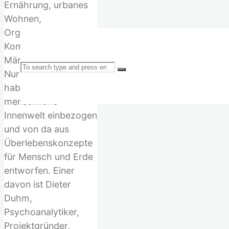
Ernährung, urbanes
Wohnen,
Organisation,
Kommunikation,
Märkte und Finanzen.
Search
Nur wenige Visionäre
haben bisher die
menschliche
Innenwelt einbezogen
und von da aus
for:
Überlebenskonzepte
für Mensch und Erde
entworfen. Einer
davon ist Dieter
Duhm,
Psychoanalytiker,
Projektgründer,