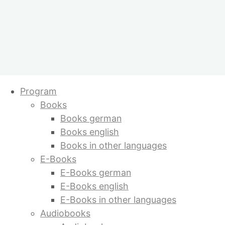
Terra Nova. Globale Revolution und
Skip
Program
Heilung der Liebe – E-Book
to
Books
content
Books german
Shopping cart
Books english
Popular titles
Books in other languages
E-Books
E-Books german
Terra Nova.
Temple of Love
E-Books english
by Sabine Lichtenfels
Globale
E-Books in other languages
Audiobooks
Revolution