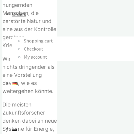
hungernden
Menschen, die
Orders
zerstörte Natur und
eine aus der Kontrolle
geratene
Shopping cart
Kriegsmaschinerie.
Checkout
My account
Wir brauchen heute
nichts dringender als
eine Vorstellung
davon, wie es
weitergehen könnte.
Die meisten
Zukunftsforscher
denken dabei an neue
Systeme für Energie,