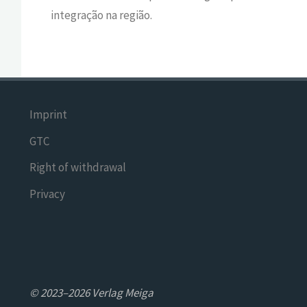
in
tegração
na região.
Imprint
GTC
Right of withdrawal
Privacy
© 2023–2026 Verlag Meiga