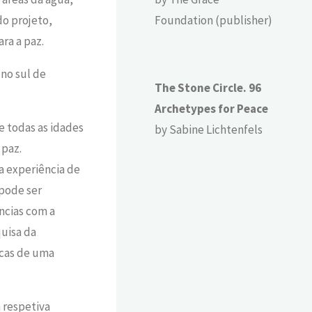
o projeto,
Foundation (publisher)
ra a paz.
n
o sul de
The Stone Circle. 96
Archetypes for Peace
e todas as idades
by Sabine Lichtenfels
 paz.
a experiência
de
pode ser
ncias com
a
uisa
da
icas
de
uma
a respetiva