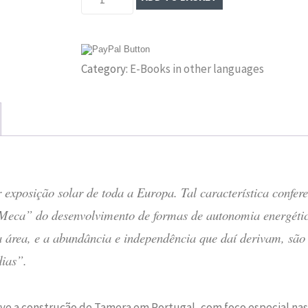
Um
Modelo
Para
Category:
E-Books in other languages
o
Futuro
–
Flipbook
quantity
xposição solar de toda a Europa. Tal característica confere
 “Meca” do desenvolvimento de formas de autonomia energét
área, e a abundância e independência que daí derivam, são
dias”.
ve a construção de Tamera em Portugal,
com
foc
o
especial nas