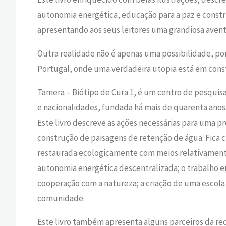
autonomia energética, educação para a paz e cons
apresentando
a
os seus
leitores
uma
grand
iosa
avent
Outra realidade
não é apenas
uma
poss
ibilidade
,
po
Portugal,
onde
uma verdadeira utopia está em cons
Tamera –
Bi
ó
t
i
p
o de Cura
1,
é um
centro de pesquis
e nacionalidades, fundada há mais de quarenta anos
Este
livro
descreve a
s ações
necess
árias para uma p
construç
ão
de paisage
ns
de retenção de água. Fica 
restaurada ecologicamente com meios relativament
autonomia energética descentralizada;
o
trabalh
o e
cooperação com a natureza;
a
cria
ção d
e uma
escola
comunidade.
Este livro também
apresenta
alguns parceiros
da
red