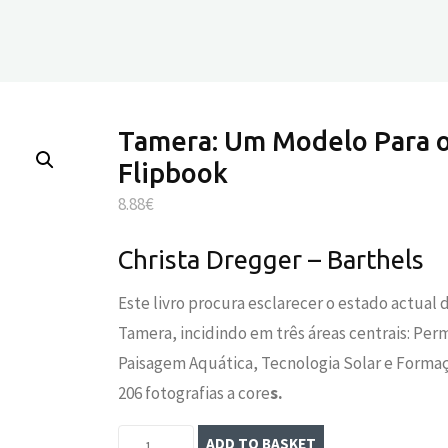
Tamera: Um Modelo Para o
Flipbook
8.88
€
Christa Dregger – Barthels
Este livro procura esclarecer o estado actual
Tamera, incidindo em três áreas centrais: Per
Paisagem Aquática, Tecnologia Solar e Forma
206 fotografias a core
s.
Tamera:
ADD TO BASKET