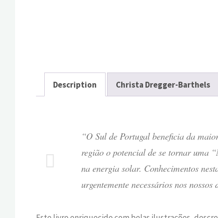
Description
Christa Dregger-Barthels
“O Sul de Portugal beneficia da maior e
região o potencial de se tornar uma
na energia solar. Conhecimentos nesta 
urgentemente necessários nos nossos 
Este
livro
enriquecido
com belas ilustrações,
descre