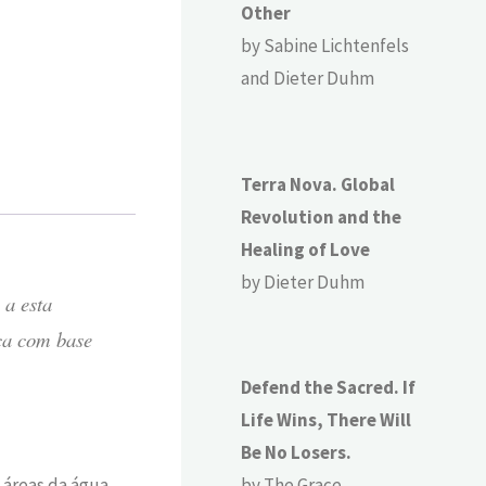
Other
by Sabine Lichtenfels
and Dieter Duhm
Terra Nova. Global
Revolution and the
Healing of Love
by Dieter Duhm
 a esta
ica com base
Defend the Sacred. If
Life Wins, There Will
Be No Losers.
 áreas d
a
água,
by The Grace