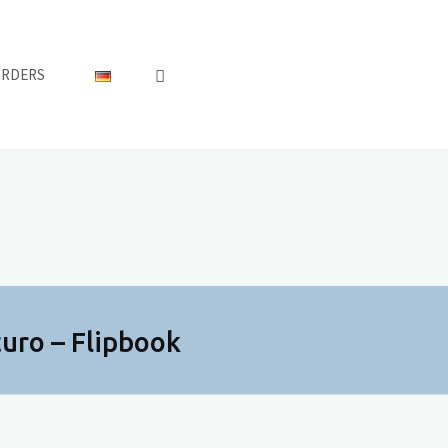
ORDERS
uro – Flipbook