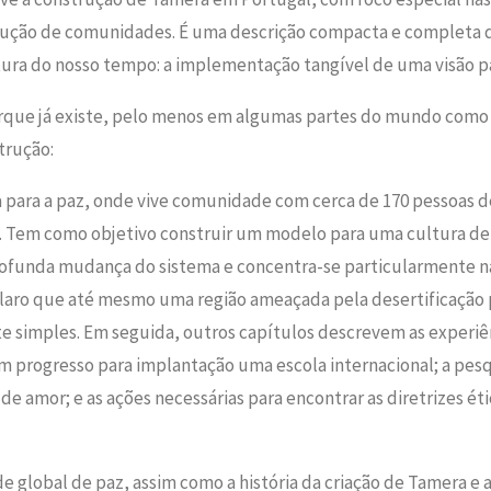
trução de comunidades.
É
um
a
descrição compacta e completa d
ura d
o
noss
o
tempo: a implementação tangível de uma visão pa
rque
já existe, pelo menos em algumas partes do mundo
como
trução:
a
para a paz
,
onde vive
comunidade
com
cerca
de 170 pessoas d
.
Tem como
objetivo construir um modelo para uma cultura de
rofunda
mudança do sistema e concentra-se particularmente n
claro que até mesmo uma região ameaçada pela desertificação 
e simples.
Em seguida, outros
capítulos descrevem
as
experiê
m progresso
para
implantação
uma escola internacional;
a
pesq
 de amor; e
as ações
necessárias para encontrar as
diretrizes ét
e global de paz,
assim como a história da criação de Tamera e 