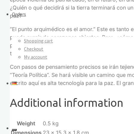
¿Quién o qué decidirá si la tierra terminará con u
Orders
paz?
“El punto arquimédico es el amor.” Este es tanto 
puede surgir de corazones abiertos. Pero, ¿cómo 
Shopping cart
políticamente? ¿Cómo se puede cambiar la relación
Checkout
tierra libre de violencia se presente alcanzable?
My account
Con pasos de pensamiento precisos se irán tejiendo 
“Teoría Política”. Se hará visible un camino que
escrito aquí es alta tecnología para la paz. El 
Additional information
Weight
0.5 kg
Dimensions
23 × 15.3 × 1.8 cm