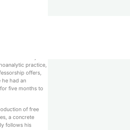
outh, he was
e German student
known for his book
emann. Several years
hoanalytic practice,
fessorship offers,
re he had an
 for five months to
roduction of free
pes, a concrete
y follows his