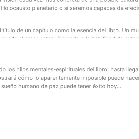
n Holocausto planetario o si seremos capaces de efectu
el título de un capítulo como la esencia del libro. Un
puede el amor estar vinculado a la habilidad de auto
 de fuerzas entre la violencia y la paz, de manera q
los hilos mentales-espirituales del libro, hasta llegar
 mostrará cómo lo aparentemente imposible puede hacer
gran sueño humano de paz puede tener éxito hoy…