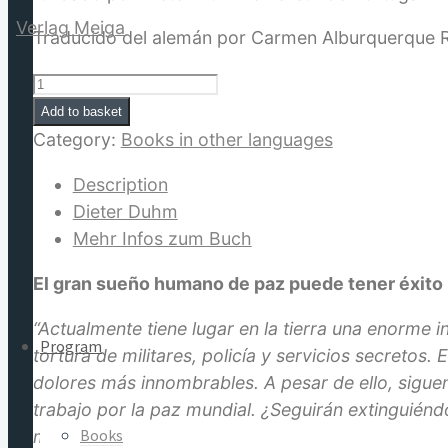
Traducido del alemán por Carmen Alburquerque Ruiz.
La
Matriz
Add to basket
for:
Sagrada:
Category:
Books in other languages
De
Description
la
Dieter Duhm
matriz
Mehr Infos zum Buch
de
la
El gran sueño humano de paz puede tener éxito
violencia
a
“Actualmente tiene lugar en la tierra una enorme i
Program
la
tortura de militares, policía y servicios secretos
matriz
dolores más innombrables. A pesar de ello, siguen
de
trabajo por la paz mundial. ¿Seguirán extinguiénd
la
Books
mundo en donde no haya más víctimas?”