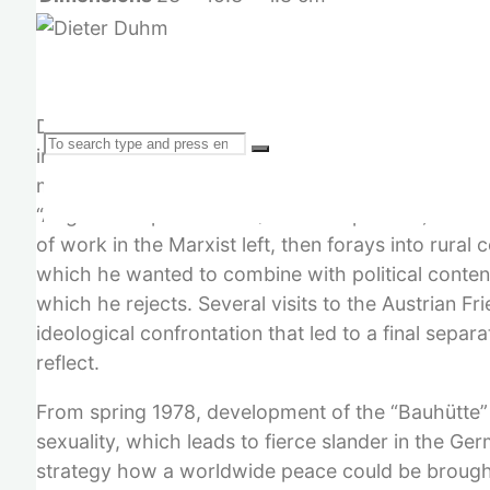
Dieter Duhm, born 1942 in Berlin. Art historian, 
Search
involved for several years in the “Bread for the 
movement. He combines the idea of political revol
“Angst im Kapitalismus” (Fear in Capitalism). Tri
of work in the Marxist left, then forays into rura
which he wanted to combine with political content
for:
which he rejects. Several visits to the Austrian F
ideological confrontation that led to a final sepa
reflect.
From spring 1978, development of the “Bauhütte” p
sexuality, which leads to fierce slander in the Ge
strategy how a worldwide peace could be brought