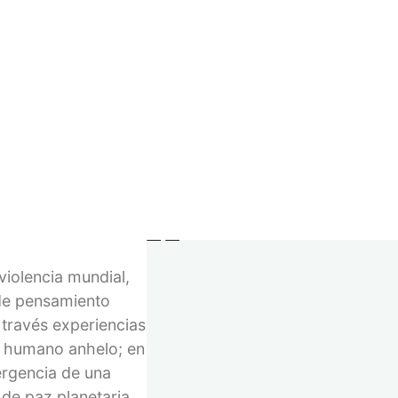
Imprint
 (2005). Le siguen
GTC
 global e iniciar
Right of withdrawal
 de conocimiento
Privacy
, ecología o teoría
Withdraw contract
© 2023–2026 Verlag Meiga
ntalmente”. Y es
 el Mal. Cuando veo
recónditos sótanos
violencia mundial,
 de pensamiento
 través experiencias
 y humano anhelo; en
mergencia de una
 de paz planetaria.