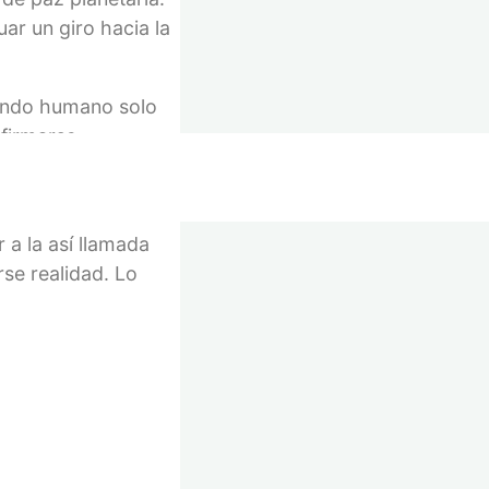
ar un giro hacia la
 mundo humano solo
afirmarse
ue la meta de una
 a la así llamada
se realidad. Lo