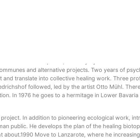
psychoanalyst and sociologist with a doctorate. As a y
World” campaign, and in 1967 became an activist in th
ution with that of individual liberation and becomes 
als for breach of the peace, amnesty by President Hein
l communes and alternative projects. Two years of psyc
 and translate into collective healing work. Three pro
riedrichshof followed, led by the artist Otto Mühl. The
ration. In 1976 he goes to a hermitage in Lower Bavaria
roject. In addition to pioneering ecological work, int
rman public. He develops the plan of the healing bioto
 about.1990 Move to Lanzarote, where he increasingl