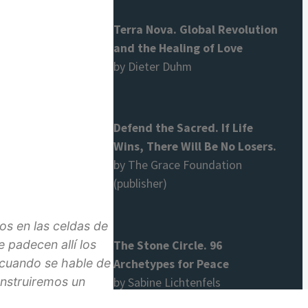
Terra Nova. Global Revolution
and the Healing of Love
by Dieter Duhm
Defend the Sacred. If Life
Wins, There Will Be No Losers.
by The Grace Foundation
(publisher)
os en las celdas de
 padecen allí los
The Stone Circle. 96
 cuando se hable de
Archetypes for Peace
onstruiremos un
by Sabine Lichtenfels