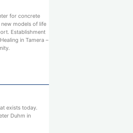
nter for concrete
 new models of life
port. Establishment
 Healing in Tamera –
ity.
at exists today.
ieter Duhm in