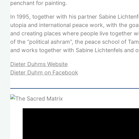
penchant for painting.
In 1995, together with his partner Sabine Lichten
utopia and international peace work, with the goa
and creating places where people live together wi
of the “political ashram”, the peace school of Ta
and works together with Sabine Lichtenfels and o
Dieter Duhms Website
Dieter Duhm on Facebook