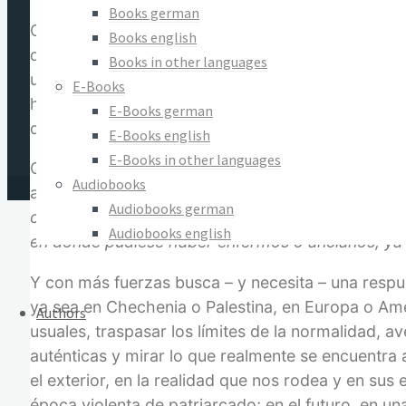
vida
Books german
Con estas introducción comienza el sociólogo y p
–
Books english
doce capítulos de textos en los cuales aborda la s
Tomo
Books in other languages
una era de paz planetaria? Para llegar a una resp
I
E-Books
humano, tanto conocimientos científicos, histórico
quantity
E-Books german
del caos. El resultado es revelador.
E-Books english
E-Books in other languages
Quien escribe es, dicho con las palabras del fil
Audiobooks
alguien que no se detiene demasiado en el análisi
Audiobooks german
cómo se bombardea a la población civil en Chech
Audiobooks english
en donde pudiese haber enfermos o ancianos, ya 
Y con más fuerzas busca – y necesita – una respue
ya sea en Chechenia o Palestina, en Europa o Amé
Authors
usuales, traspasar los límites de la normalidad, 
auténticas y mirar lo que realmente se encuentra a
el exterior, en la realidad que nos rodea y en sus
época violenta de patriarcado; en el futuro, en u