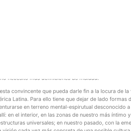
sicoanalista Dieter Duhm su libro “La Matriz Sagrada”
iguiente pregunta: ¿qué hacer para detener la violencia
uesta fundamentada, el autor integra diversas fuentes
s y políticos actuales, como holografía, espiritualidad
osofo Karl Jaspers, un ser humano “conmovido fundame
s de la situación actual. Duhm:
“Renunciamos a definir
enia o se echa granadas de mano incluso en los más 
no necesito más definiciones de maldad.”
sta convincente que pueda darle fin a la locura de la 
rica Latina. Para ello tiene que dejar de lado formas
aventurarse en terreno mental-espirutual desconocido a
llí: en el interior, en las zonas de nuestro más íntimo
 estructuras universales; en nuestro pasado, con la e
na visión cada vez más concreta de una posible cultura