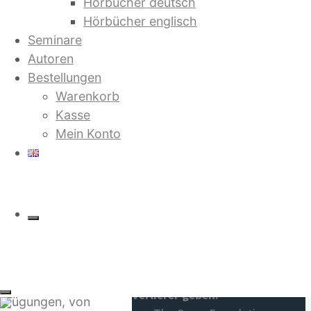
Hörbücher deutsch
Der Besuch eines
Hörbücher englisch
etwa 7000 Jahre
Seminare
Und sie erkannten sich
alten
Autoren
von Sabine Lichtenfels und Dieter
Megalithsteinkreises
Bestellungen
Duhm
nahe der
Warenkorb
portugiesischen
Kasse
Stadt Évora ist der
Mein Konto
Ausgangspunkt für
Terra Nova. Globale Revolution
eine ungewöhnliche
und Heilung der Liebe
Entdeckungsreise in
von Dieter Duhm
eine
“urgeschichtliche
Utopie”. Durch eine
Defend the Sacred. Wenn das
lange Kette von
Leben siegt, wird es keine
“Zufällen” und
Verlierer geben.
Fügungen, von