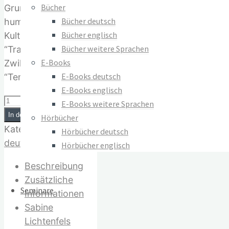
AGB
Bücher
Grundlage einer
Widerrufsrecht
Bücher deutsch
humanen
Datenschutz
Bücher englisch
Kulturbildung dienen.
Bücher weitere Sprachen
“Traumsteine” ist das
Vertrag widerrufen
E-Books
Zwillingsbuch zu
E-Books deutsch
“Tempel der Liebe”.
© 2023–2026 Verlag Meiga
E-Books englisch
Traumsteine
E-Books weitere Sprachen
Menge
In den Warenkorb
Hörbücher
Kategorie:
Bücher in
Hörbücher deutsch
deutscher Sprache
Hörbücher englisch
Beschreibung
Zusätzliche
Seminare
Informationen
Sabine
Lichtenfels