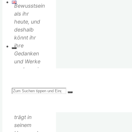
Bewusstsein
als ihr
heute, und
deshalb
könnt ihr
ihre
Gedanken
und Werke
auch nur in
Ansätzen
verstehen.
Suchen
Aber wer
eine
Erinnerung
trägt in
seinem