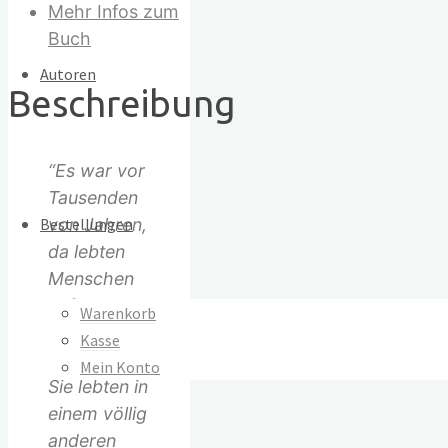
Mehr Infos zum
Buch
Autoren
Beschreibung
“Es war vor
Tausenden
Bestellungen
von Jahren,
da lebten
Menschen
auf der
Warenkorb
Erde sehr
Kasse
glücklich.
Mein Konto
Sie lebten in
einem völlig
anderen